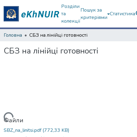
Розділи
Пошук за
та
Статистика
критеріями
колекції
Головна
СБЗ на лінійці готовності
СБЗ на лінійці готовності
Вантажиться...
Файли
SBZ_na_linitsi.pdf
(772,33 KB)