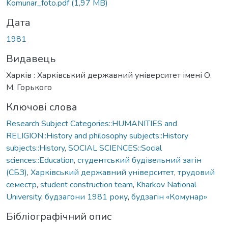
Komunar_foto.pdf
(1,97 MB)
Дата
1981
Видавець
Харків : Харківський державний університет імені О.
М. Горького
Ключові слова
Research Subject Categories::HUMANITIES and
RELIGION::History and philosophy subjects::History
subjects::History
,
SOCIAL SCIENCES::Social
sciences::Education
,
студентський будівельний загін
(СБЗ)
,
Харківський державний університет
,
трудовий
семестр
,
student construction team
,
Kharkov National
University
,
будзагони 1981 року
,
будзагін «Комунар»
Бібліографічний опис