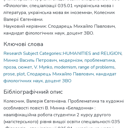
«Філологія», спеціалізації 035.01 «українська мова і
література, українська мова як іноземна», Колесник
Валерії Євгенівни.
Науковий керівник: Сподарець Михайло Павлович,
кандидат філологічних наук, доцент ЗВО.
Ключові слова
Research Subject Categories::HUMANITIES and RELIGION
,
Минко Василь Петрович
,
модернізм
,
проблематика
,
проза
,
сюжет
,
V. Mynko
,
modernism
,
range of problems
,
prose
,
plot
,
Сподарець Михайло Павлович, кандидат
філологічних наук, доцент ЗВО
Бібліографічний опис
Колесник, Валерія Євгенівна. Проблематика та художні
особливості повісті В. Минка «Беладонна» :
кваліфікаційна робота студентки 2 курсу другого
(магістерського) рівня вищої освіти спеціальності 035