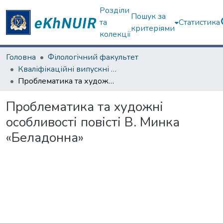
Розділи
Пошук за
та
Статистика
критеріями
колекції
Головна
Філологічний факультет
Кваліфікаційні випускні роботи магістрів. Філологічний факультет
Проблематика та художні особливості повісті В. Минка «Беладонна»
Проблематика та художні
особливості повісті В. Минка
«Беладонна»