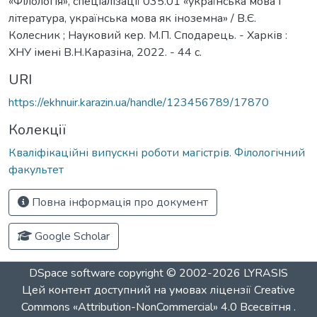
«Філологія», спеціалізації 035.01 «українська мова і
література, українська мова як іноземна» / В.Є.
Колесник ; Науковий кер. М.П. Сподарець. - Харків :
ХНУ імені В.Н.Каразіна, 2022. - 44 с.
URI
https://ekhnuir.karazin.ua/handle/123456789/17870
Колекції
Кваліфікаційні випускні роботи магістрів. Філологічний
факультет
Повна інформація про документ
Google Scholar
DSpace software
copyright © 2002-2026
LYRASIS
Цей контент доступний на умовах ліцензії
Creative
Commons «Attribution-NonCommercial» 4.0 Всесвітня
.