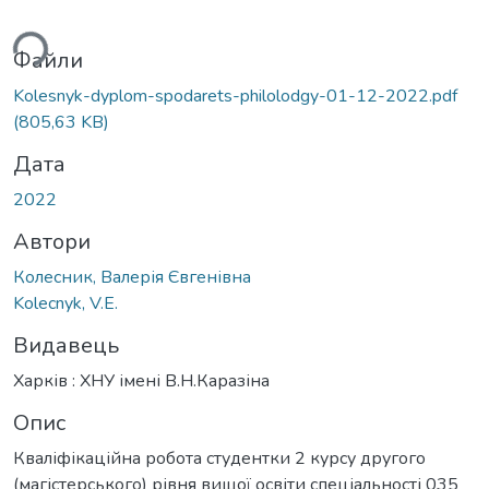
ься...
Файли
Kolesnyk-dyplom-spodarets-philolodgy-01-12-2022.pdf
(805,63 KB)
Дата
2022
Автори
Колесник, Валерія Євгенівна
Kolecnyk, V.E.
Видавець
Харків : ХНУ імені В.Н.Каразіна
Опис
Кваліфікаційна робота студентки 2 курсу другого
(магістерського) рівня вищої освіти спеціальності 035