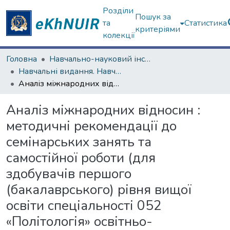
Розділи
Пошук за
та
Статистика
критеріями
колекції
Головна
Навчально-науковий інститут "Каразінський інститут міжнародних відносин та туристичного бізнесу"
Навчальні видання. Навчально-науковий інститут "Каразінський інститут міжнародних відносин та туристичного бізнесу"
Аналіз міжнародних відносин : методичні рекомендації до семінарських занять та самостійної роботи (для здобувачів першого (бакалаврського) рівня вищої освіти спеціальності 052 «Політологія» освітньо-професійної програми «Політичні технології та аналіз політики»)»
Аналіз міжнародних відносин :
методичні рекомендації до
семінарських занять та
самостійної роботи (для
здобувачів першого
(бакалаврського) рівня вищої
освіти спеціальності 052
«Політологія» освітньо-