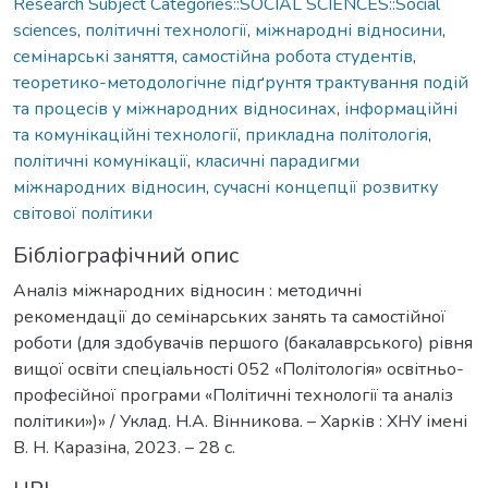
Research Subject Categories::SOCIAL SCIENCES::Social
sciences
,
політичні технології
,
міжнародні відносини
,
семінарські заняття
,
самостійна робота студентів
,
теоретико-методологічне підґрунтя трактування подій
та процесів у міжнародних відносинах
,
інформаційні
та комунікаційні технології
,
прикладна політологія
,
політичні комунікації
,
класичні парадигми
міжнародних відносин
,
сучасні концепції розвитку
світової політики
Бібліографічний опис
Аналіз міжнародних відносин : методичні
рекомендації до семінарських занять та самостійної
роботи (для здобувачів першого (бакалаврського) рівня
вищої освіти спеціальності 052 «Політологія» освітньо-
професійної програми «Політичні технології та аналіз
політики»)» / Уклад. Н.А. Вінникова. – Харків : ХНУ імені
В. Н. Каразіна, 2023. – 28 с.