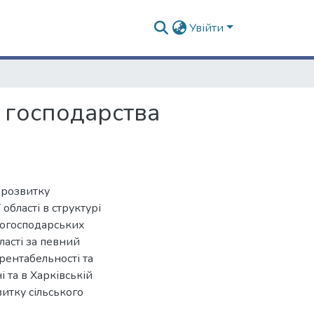
Увійти
о господарства
і розвитку
області в структурі
ькогосподарських
ласті за певний
 рентабельності та
і та в Харківській
витку сільського