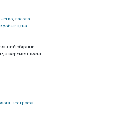
ємство
,
валова
виробництва
нальний збірник
 університет імені
огії, географіії,