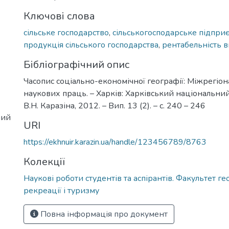
Ключові слова
сільське господарство
,
сільськогосподарське підпри
продукція сільського господарства
,
рентабельність 
Бібліографічний опис
Часопис соціально-економічної географії: Міжрегіо
наукових праць. – Харків: Харківський національний
В.Н. Каразіна, 2012. – Вип. 13 (2). – с. 240 – 246
ний
URI
https://ekhnuir.karazin.ua/handle/123456789/8763
Колекції
Наукові роботи студентів та аспірантів. Факультет геол
рекреації і туризму
Повна інформація про документ