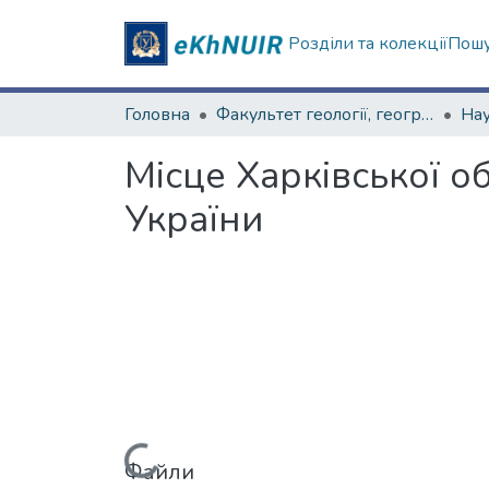
Розділи та колекції
Пошу
Головна
Факультет геології, географіії, рекреації і туризму
Місце Харківської об
України
Файли