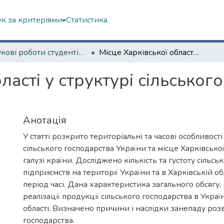
к за критеріями
Статистика
Наукові роботи студентів та аспірантів. Факультет геології, географіії, рекреації і туризму
Місце Харківської області у структурі сільського господарства України
ласті у структурі сільськог
Анотація
У статті розкрито територіальні та часові особливост
сільського господарства України та місце Харківської 
галузі країни. Досліджено кількість та густоту сільс
підприємств на території України та в Харківській об
період часі. Дана характеристика загального обсягу,
реалізації продукції сільського господарства в Україн
області. Визначено причини і наслідки занепаду роз
господарства.