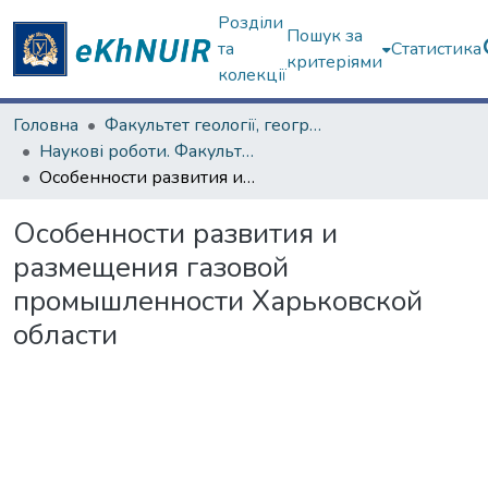
Розділи
Пошук за
та
Статистика
критеріями
колекції
Головна
Факультет геології, географіії, рекреації і туризму
Наукові роботи. Факультет геології, географіії, рекреації і туризму
Особенности развития и размещения газовой промышленности Харьковской области
Особенности развития и
размещения газовой
промышленности Харьковской
области