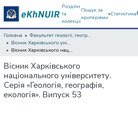
Розділи
Пошук за
та
Статистика
критеріями
колекції
Головна
Факультет геології, географіії, рекреації і туризму
Вісник Харківського університету. Серія геолого-географічна
Вісник Харківського національного університету. Серія «Геологія, географія, екологія». Випуск 53
Вісник Харківського
національного університету.
Серія «Геологія, географія,
екологія». Випуск 53