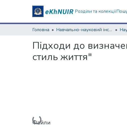
Розділи та колекції
Пошу
Головна
Навчально-науковий інститут філософії, культурології, політології
Підходи до визначен
стиль життя"
Вантажиться...
Файли