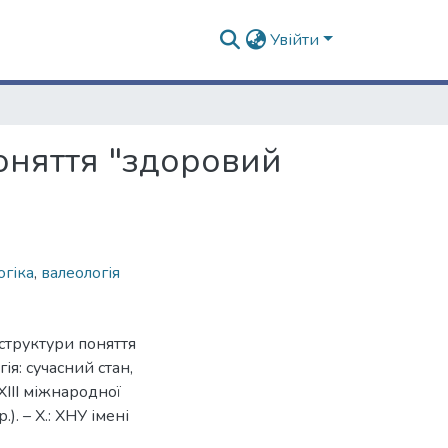
Увійти
поняття "здоровий
огіка
,
валеологія
 структури поняття
ія: сучасний стан,
XIІI міжнародної
. – Х.: ХНУ імені