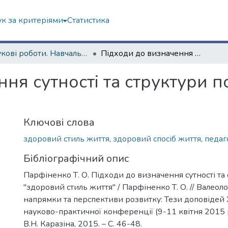
к за критеріями
Статистика
Наукові роботи. Навчально-науковий інститут філософії, культурології, політології
Підходи до визначення сутності та структури поняття "здоровий стиль життя"
ня сутності та структури 
Ключові слова
здоровий стиль життя
,
здоровий спосіб життя
,
педаг
Бібліографічний опис
Парфіненко Т. О. Підходи до визначення сутності та
"здоровий стиль життя" / Парфіненко Т. О. // Валеолог
напрямки та перспективи розвитку: Тези доповідей 
науково-практичної конференції (9-11 квітня 2015 р.)
В.Н. Каразіна, 2015. – С. 46-48.