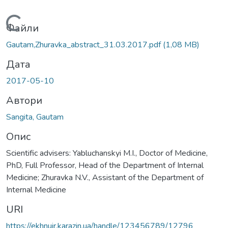
Вантажиться...
Файли
Gautam,Zhuravka_abstract_31.03.2017.pdf
(1,08 MB)
Дата
2017-05-10
Автори
Sangita, Gautam
Опис
Scientific advisers: Yabluchanskyi M.I., Doctor of Medicine,
PhD, Full Professor, Head of the Department of Internal
Medicine; Zhuravka N.V., Assistant of the Department of
Internal Medicine
URI
https://ekhnuir.karazin.ua/handle/123456789/12796