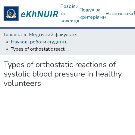
Розділи
Пошук за
та
Статистика
критеріями
колекції
Головна
Медичний факультет
Наукові роботи студентів та аспірантів. Медичний факультет
Types of orthostatic reactions of systolic blood pressure in healthy volunteers
Types of orthostatic reactions of
systolic blood pressure in healthy
volunteers