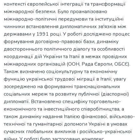
контексті європейської інтеграції та трансформації
міжнародної безпеки. Було проаналізовано
міжнародно-політичні передумови та інституційні
чинники встановлення дипломатичних зв'язків між
державами у 1991 році. У роботі досліджено процес
формування договірно-правової бази, динаміку
двостороннього політичного діалогу та особливості
координації дій України та Італії в межах провідних
міжнародних організацій (ООН, Рада Європи, ОБСЄ).
Також визначено соціокультурну та економічну
функцію української трудової міграції в Італії; увагу
зосереджено на формуванні транснаціональних
соціальних мереж та розвитку публічної (діаспорної)
дипломатії. Встановлено специфіку торговельно-
економічного та інвестиційного співробітництва, а
також динаміку надання Італією фінансової, військово-
технічної та гуманітарної допомоги Україні в умовах
сучасних глобальних викликів і російсько-української
війни. У роботі було застосовано комплекс