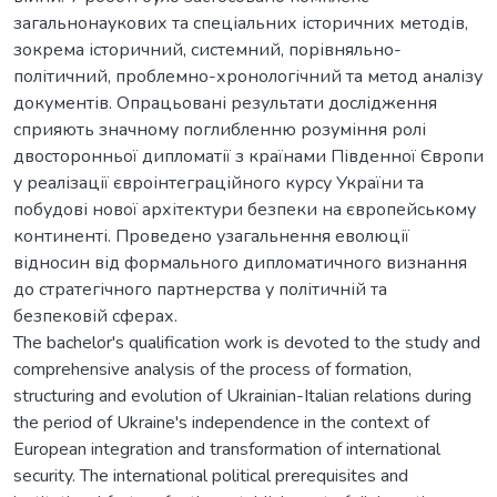
загальнонаукових та спеціальних історичних методів,
зокрема історичний, системний, порівняльно-
політичний, проблемно-хронологічний та метод аналізу
документів. Опрацьовані результати дослідження
сприяють значному поглибленню розуміння ролі
двосторонньої дипломатії з країнами Південної Європи
у реалізації євроінтеграційного курсу України та
побудові нової архітектури безпеки на європейському
континенті. Проведено узагальнення еволюції
відносин від формального дипломатичного визнання
до стратегічного партнерства у політичній та
безпековій сферах.
The bachelor's qualification work is devoted to the study and
comprehensive analysis of the process of formation,
structuring and evolution of Ukrainian-Italian relations during
the period of Ukraine's independence in the context of
European integration and transformation of international
security. The international political prerequisites and