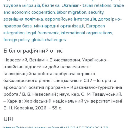
трудова міграція
,
безпека
,
Ukrainian-Italian relations
,
trade
and economic cooperation
,
labor migration
,
security
,
зовнішня політика
,
європейська інтеграція
,
договірно-
правова база
,
міжнародні організації
,
European
integration
,
legal framework
,
international organizations
,
foreign policy
,
global challenges
Бібліографічний опис
Невеселий, Веніамін В’ячеславович. Українсько-
італійські відносини доби незалежності :
кваліфікаційна робота здобувача першого
бакалаврського рівня : спеціальність 032 – Історія та
археологія: освітня програма – Краєзнавчо-туристична
робота / В. В. Невеселий ; наук. кер. О. М. Тавшунський.
– Харків : Харківський національний університет імені
В. Н. Каразіна, 2026. – 59 с.
URI