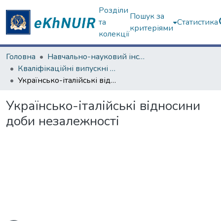
Розділи
Пошук за
та
Статистика
критеріями
колекції
Головна
Навчально-науковий інститут «Українська інженерно-педагогічна академія»
Кваліфікаційні випускні роботи бакалаврів. Навчально-науковий інститут «Українська інженерно-педагогічна академія»
Українсько-італійські відносини доби незалежності
Українсько-італійські відносини
доби незалежності
Вантажиться...