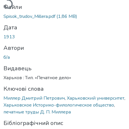
Файли
Spisok_trudov_Millera.pdf
(1,86 MB)
Дата
1913
Автори
б/а
Видавець
Харьков : Тип. «Печатное дело»
Ключові слова
Миллер Дмитрий Петрович
,
Харьковский университет
,
Харьковское Историко-филологическое общество
,
печатные труды Д. П. Миллера
Бібліографічний опис