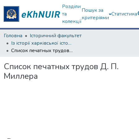
Розділи
Пошук за
та
Статистика
критеріями
колекції
Головна
Історичний факультет
Із історії харківської історичної школи
Список печатных трудов Д. П. Миллера
Список печатных трудов Д. П.
Миллера
ажиться...