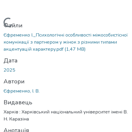
Вантажиться...
Файли
Єфременко І._Психологічні особливості міжособистісної
комунікації з партнером у жінок з різними типами
акцентуацій характеру.pdf
(1,47 MB)
Дата
2025
Автори
Єфременко, І. В.
Видавець
Харків : Харківський національний університет імені В.
Н. Каразіна
Анотація