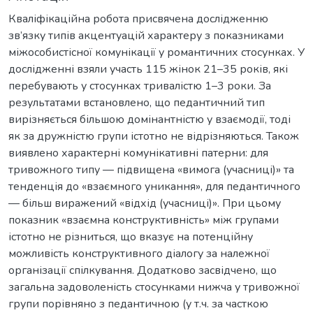
Кваліфікаційна робота присвячена дослідженню
зв’язку типів акцентуацій характеру з показниками
міжособистісної комунікації у романтичних стосунках. У
дослідженні взяли участь 115 жінок 21–35 років, які
перебувають у стосунках тривалістю 1–3 роки. За
результатами встановлено, що педантичний тип
вирізняється більшою домінантністю у взаємодії, тоді
як за дружністю групи істотно не відрізняються. Також
виявлено характерні комунікативні патерни: для
тривожного типу — підвищена «вимога (учасниці)» та
тенденція до «взаємного уникання», для педантичного
— більш виражений «відхід (учасниці)». При цьому
показник «взаємна конструктивність» між групами
істотно не різниться, що вказує на потенційну
можливість конструктивного діалогу за належної
організації спілкування. Додатково засвідчено, що
загальна задоволеність стосунками нижча у тривожної
групи порівняно з педантичною (у т.ч. за часткою