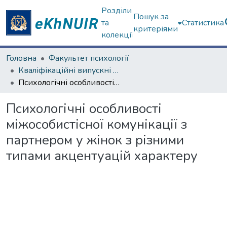
Розділи
Пошук за
та
Статистика
критеріями
колекції
Головна
Факультет психології
Кваліфікаційні випускні роботи магістрів. Факультет психології
Психологічні особливості міжособистісної комунікації з партнером у жінок з різними типами акцентуацій характеру
Психологічні особливості
міжособистісної комунікації з
партнером у жінок з різними
типами акцентуацій характеру