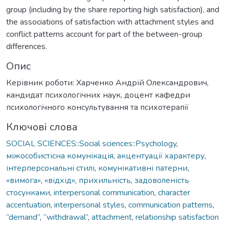
group (including by the share reporting high satisfaction), and
the associations of satisfaction with attachment styles and
conflict patterns account for part of the between-group
differences.
Опис
Керівник роботи: Харченко Андрій Олександрович,
кандидат психологічних наук, доцент кафедри
психологічного консультування та психотерапії
Ключові слова
SOCIAL SCIENCES::Social sciences::Psychology
,
міжособистісна комунікація
,
акцентуації характеру
,
інтерперсональні стилі
,
комунікативні патерни
,
«вимога»
,
«відхід»
,
прихильність
,
задоволеність
стосунками
,
interpersonal communication
,
character
accentuation
,
interpersonal styles
,
communication patterns
,
“demand”
,
“withdrawal”
,
attachment
,
relationship satisfaction