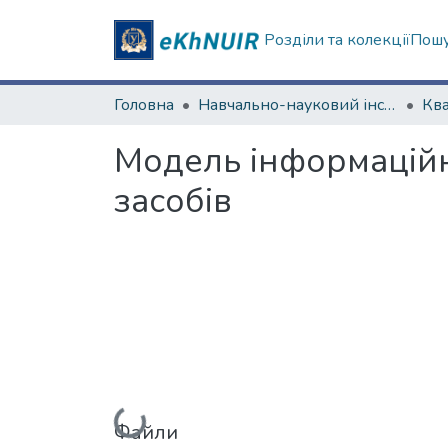
Розділи та колекції
Пошу
Головна
Навчально-науковий інститут комп'ютерних наук та штучного інтелекту
Модель інформаційн
засобів
Файли