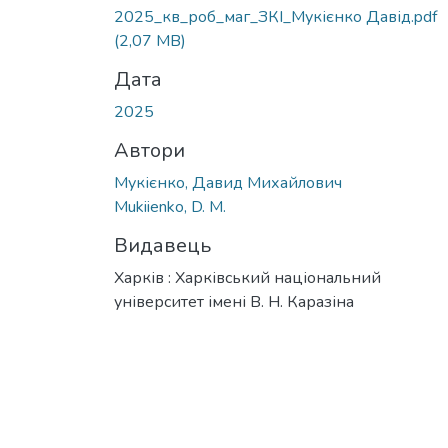
Вантажиться...
2025_кв_роб_маг_ЗКІ_Мукієнко Давід.pdf
(2,07 MB)
Дата
2025
Автори
Мукієнко, Давид Михайлович
Mukiienko, D. M.
Видавець
Харків : Харківський національний
університет імені В. Н. Каразіна