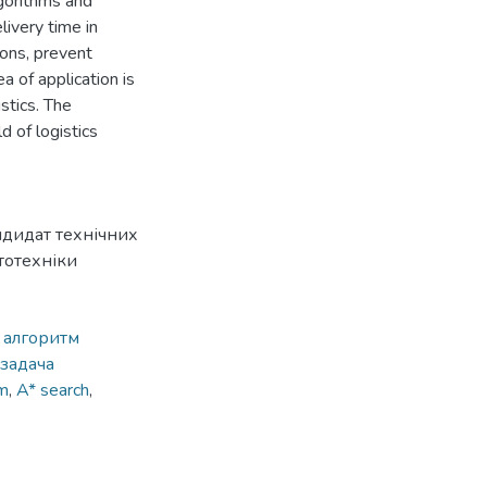
lgorithms and
ivery time in
ions, prevent
ea of application is
stics. The
 of logistics
ндидат технічних
тотехніки
,
алгоритм
задача
hm
,
A* search
,