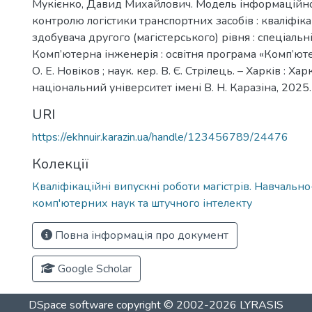
Мукієнко, Давид Михайлович. Модель інформаційно
контролю логістики транспортних засобів : кваліфік
здобувача другого (магістерського) рівня : спеціальн
Комп’ютерна інженерія : освітня програма «Комп’юте
О. Е. Новіков ; наук. кер. В. Є. Стрілець. – Харків : Ха
національний університет імені В. Н. Каразіна, 2025. 
URI
https://ekhnuir.karazin.ua/handle/123456789/24476
Колекції
Кваліфікаційні випускні роботи магістрів. Навчальн
комп'ютерних наук та штучного інтелекту
Повна інформація про документ
Google Scholar
DSpace software
copyright © 2002-2026
LYRASIS