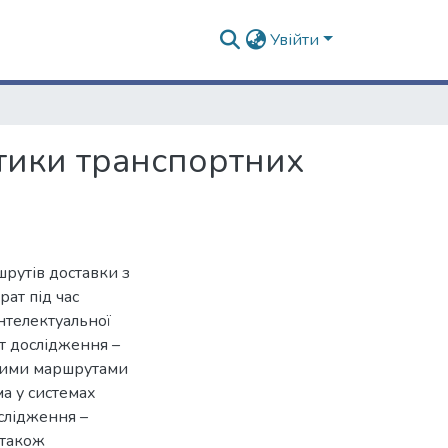
Увійти
тики транспортних
рутів доставки з
рат під час
нтелектуальної
т дослідження –
чними маршрутами
а у системах
ослідження –
 також