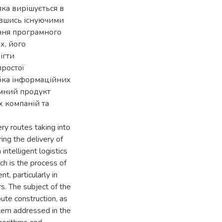
яка вирішується в
тавшись існуючими
ння програмного
х, його
ігти
ростої
обка інформаційних
амний продукт
х компаній та
ery routes taking into
ing the delivery of
ntelligent logistics
h is the process of
t, particularly in
. The subject of the
ute construction, as
blem addressed in the