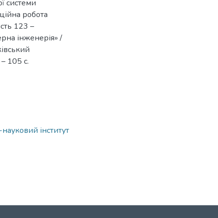
ї системи
аційна робота
ість 123 –
рна інженерія» /
рківський
– 105 с.
о-науковий інститут