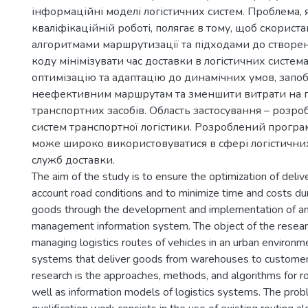
інформаційні моделі логістичних систем. Проблема, 
кваліфікаційній роботі, полягає в тому, щоб скорис
алгоритмами маршрутизації та підходами до створе
коду мінімізувати час доставки в логістичних система
оптимізацію та адаптацію до динамічних умов, запоб
неефективним маршрутам та зменшити витрати на п
транспортних засобів. Область застосування – розр
систем транспортної логістики. Розроблений прогр
може широко використовуватися в сфері логістични
служб доставки.
The aim of the study is to ensure the optimization of deliv
account road conditions and to minimize time and costs dur
goods through the development and implementation of an i
management information system. The object of the researc
managing logistics routes of vehicles in an urban environmen
systems that deliver goods from warehouses to customers
research is the approaches, methods, and algorithms for ro
well as information models of logistics systems. The pro