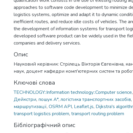
qualification work consists in the use of existing routing a
approaches to software code development to minimize del
logistics systems, optimize and adapt it to dynamic condit
inefficient routes, and reduce idle costs of vehicles. The ar
the development of information systems for transport logi
developed software product can be widely used in the field
companies and delivery services.
Опис
Науковий керівник: Стрілець Вікторія Євгенівна, ка
наук, доцент кафедри комп'ютерних систем та робо
Ключові слова
TECHNOLOGY::Information technology::Computer science
Дейкстри
,
пошук A*
,
логістика транспортних засобів
,
маршрутизації
,
OSRM API
,
Leaflet.js
,
Dijkstra's algorit
transport logistics problem
,
transport routing problem
Бібліографічний опис