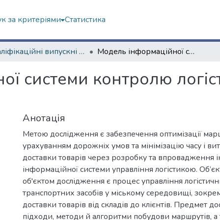
к за критеріями
Статистика
Кваліфікаційні випускні роботи магістрів. Навчально-науковий інститут комп'ютерних наук та штучного інтелекту
Модель інформаційної системи контролю логістики транспортних засобів
ої системи контролю логіс
Анотація
Метою дослідження є забезпечення оптимізації марш
урахуванням дорожніх умов та мінімізацію часу і вит
доставки товарів через розробку та впровадження і
інформаційної системи управління логістикою. Об’єк
об'єктом дослідження є процес управління логісти
транспортних засобів у міському середовищі, зокрем
доставки товарів від складів до клієнтів. Предмет д
підходи, методи й алгоритми побудови маршрутів, а