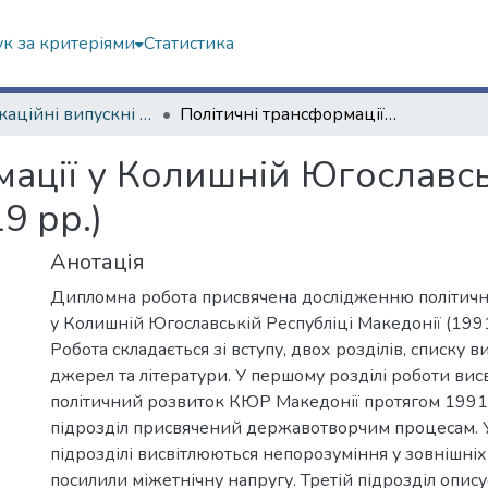
к за критеріями
Статистика
Кваліфікаційні випускні роботи бакалаврів. Історичний факультет
Політичні трансформації у Колишній Югославській Республіці Македонії (1991–2019 рр.)
ації у Колишній Югославсь
9 рр.)
Анотація
Дипломна робота присвячена дослідженню політич
у Колишній Югославській Республіці Македонії (1991
Робота складається зі вступу, двох розділів, списку 
джерел та літератури. У першому розділі роботи вис
політичний розвиток КЮР Македонії протягом 199
підрозділ присвячений державотворчим процесам. 
підрозділі висвітлюються непорозуміння у зовнішніх
посилили міжетнічну напругу. Третій підрозділ опису