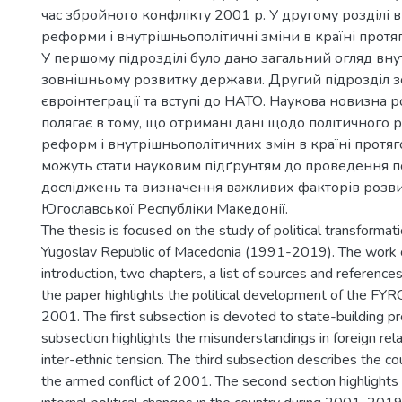
час збройного конфлікту 2001 р. У другому розділі 
реформи і внутрішньополітичні зміни в країні прот
У першому підрозділі було дано загальний огляд вну
зовнішньому розвитку держави. Другий підрозділ 
євроінтеграції та вступі до НАТО. Наукова новизна 
полягає в тому, що отримані дані щодо політичного р
реформ і внутрішньополітичних змін в країні протя
можуть стати науковим підґрунтям до проведення 
досліджень та визначення важливих факторів розв
Югославської Республіки Македонії.
The thesis is focused on the study of political transformat
Yugoslav Republic of Macedonia (1991-2019). The work c
introduction, two chapters, a list of sources and references.
the paper highlights the political development of the F
2001. The first subsection is devoted to state-building 
subsection highlights the misunderstandings in foreign rel
inter-ethnic tension. The third subsection describes the co
the armed conflict of 2001. The second section highlights