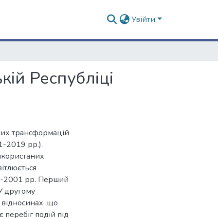
Увійти
кій Республіці
них трансформацій
-2019 рр.).
використаних
вітлюється
1-2001 рр. Перший
У другому
 відносинах, що
є перебіг подій під