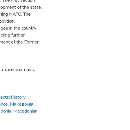
 The first section
lopment of the state.
oining NATO. The
olitical
nges in the country
cting further
pment of the Former
сторичних наук,
cts::History
ence
,
Македонія
,
donia
,
Macedonian