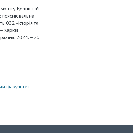
рмації у Колишній
 : пояснювальна
ь 032 «історія та
– Харків :
разіна, 2024. – 79
ний факультет