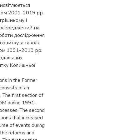
висвітлюється
ягом 2001-2019 рр.
трішньому і
зосереджений на
роботи дослідження
озвитку, а також
гом 1991-2019 рр.
подальших
итку Колишньої
ions in the Former
onsists of an
 The first section of
YROM during 1991-
processes. The second
ations that increased
urse of events during
 the reforms and