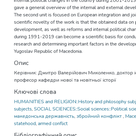
internal political changes in the country during 2001-2019.
gave a general overview of the internal and external deve
The second unit is focused on European integration and j
scientific novelty of the work is that the obtained data on p
development, as well as reforms and internal political cha
during 1991-2019 can become a scientific basis for condu
research and determining important factors in the develo
Yugoslav Republic of Macedonia.
Опис
Керівник: Дмитро Валерійович Миколенко, доктор і
професор кафедри нової та новітньої історії
Ключові слова
HUMANITIES and RELIGION::History and philosophy subje
subjects
,
SOCIAL SCIENCES::Social sciences::Political sci
македонська державність
,
збройний конфлікт
,
Mace
statehood
,
armed conflict
Бібліографічний опис