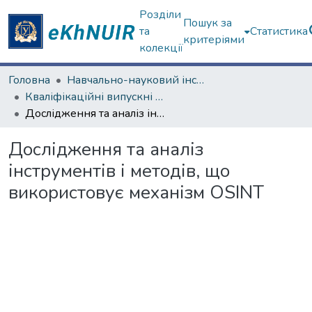
Розділи
Пошук за
та
Статистика
критеріями
колекції
Головна
Навчально-науковий інститут комп'ютерних наук та штучного інтелекту
Кваліфікаційні випускні роботи магістрів. Навчально-науковий інститут комп'ютерних наук та штучного інтелекту
Дослідження та аналіз інструментів і методів, що використовує механізм OSINT
Дослідження та аналіз
інструментів і методів, що
використовує механізм OSINT