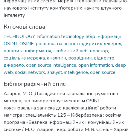
інформаційних систем, мереж і технологій Навчально-
наукового інституту комп’ютерних наук та штучного
інтелекту
Ключові слова
TECHNOLOGY::Information technology
,
збір інформації
,
OSINT
,
OSINF
,
розвідка на основі відкритих джерел
,
відкрита інформація
,
глибинний веб-простор
,
соціальна мережа
,
аналітик
,
розвідник
,
відкрите
джерело
,
open source intelligence
,
open information
,
deep
web
,
social network
,
analyst
,
intelligence
,
open source
Бібліографічний опис
Азаров, М. О. Дослідження та аналіз інструментів і
методів, що використовує механізм OSINT :
пояснювальна записка до кваліфікаційної роботи
магістра : спеціальність 125 – Кібербезпека : освітня
програма «Безпека інформаційних і комунікаційних
систем» / М. О. Азаров ; кер. роботи М. В. Єсіна. – Харків