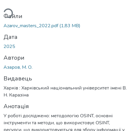
ться...
Файли
Azarov_masters_2022.pdf
(1,83 MB)
Дата
2025
Автори
Азаров, М. О.
Видавець
Харків : Харківський національний університет імені В.
Н. Каразіна
Анотація
У роботі досліджено: методологію OSINT, основні
інструменти та методи, що використовує OSINT,
ресурси, що використовуються для збору інформації у