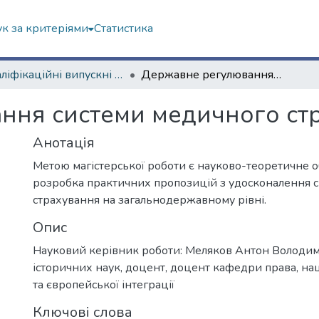
к за критеріями
Статистика
Кваліфікаційні випускні роботи магістрів. Інститут державного управління
Державне регулювання системи медичного страхування в Україні
ня системи медичного стр
Анотація
Метою магістерської роботи є науково-теоретичне о
розробка практичних пропозицій з удосконалення 
страхування на загальнодержавному рівні.
Опис
Науковий керівник роботи: Меляков Антон Володи
історичних наук, доцент, доцент кафедри права, на
та європейської інтеграції
Ключові слова