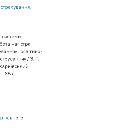
 страхування
,
 системи
ота магістра :
вання» : освітньо-
трування» / З. Г.
: Харківський
– 68 с.
державного