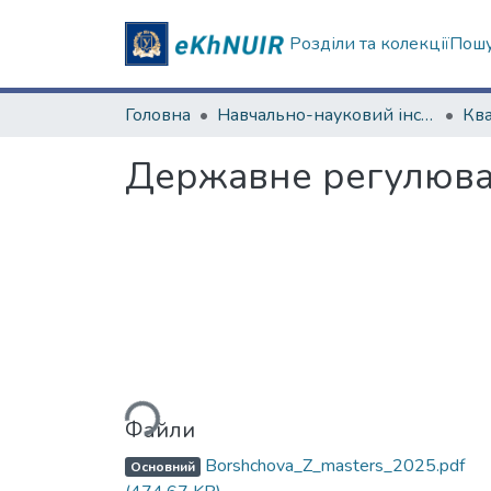
Розділи та колекції
Пошу
Головна
Навчально-науковий інститут "Інститут державного управління"
Державне регулюван
Вантажиться...
Файли
Borshchova_Z_masters_2025.pdf
Основний