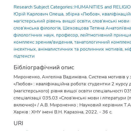
Research Subject Categories::HUMANITIES and RELIGI
Юрій Карлович Олеша
,
збірка «Любов»
,
кваліфікацій
магістерський рівень вищої освіти
,
слов’янські мови 
слов’янська філологія
,
Шеховцова Тетяна Анатоліївна
філологічних наук, професор
,
лейтмотивний принци
комплекс зрения/видения
,
танатологичний комплекс
інсектных, анімалистичних та рослинних мотивів
,
мі
підтексти
Бібліографічний опис
Мироненко, Ангеліна Вадимівна. Система мотивів у 
«Любов» : кваліфікаційна робота: студентки 2 курсу 
(магістерського) рівня вищої освіти спеціальності 035
спеціалізації 035.03 «Слов’янські мови і літератури 
включно)» / А.В. Мироненко ; Науковий керівник Т.А
Харків : ХНУ імені В.Н. Каразіна, 2022. - 36 с.
URI