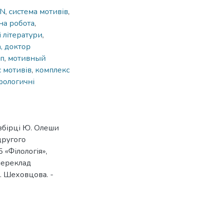
ON
,
система мотивів
,
на робота
,
і літератури
,
, доктор
п
,
мотивный
 мотивів
,
комплекс
фологичні
збірці Ю. Олеши
другого
 «Філологія»,
(переклад
. Шеховцова. -