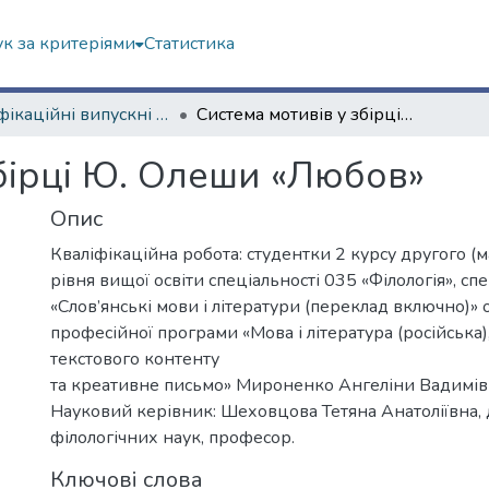
к за критеріями
Статистика
Кваліфікаційні випускні роботи магістрів. Філологічний факультет
Система мотивів у збірці Ю. Олеши «Любов»
збірці Ю. Олеши «Любов»
Опис
Кваліфікаційна робота: студентки 2 курсу другого (м
рівня вищої освіти спеціальності 035 «Філологія», спе
«Слов’янські мови і літератури (переклад включно)» 
професійної програми «Мова і література (російська)
текстового контенту
та креативне письмо» Мироненко Ангеліни Вадимів
Науковий керівник: Шеховцова Тетяна Анатоліївна,
філологічних наук, професор.
Ключові слова