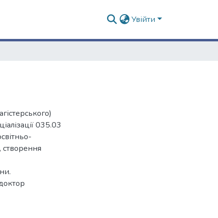
Увійти
агістерського)
ціалізації 035.03
освітньо-
, створення
ни.
 доктор