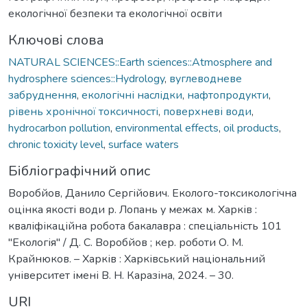
екологічної безпеки та екологічної освіти
Ключові слова
NATURAL SCIENCES::Earth sciences::Atmosphere and
hydrosphere sciences::Hydrology
,
вуглеводневе
забруднення
,
екологічні наслідки
,
нафтопродукти
,
рівень хронічної токсичності
,
поверхневі води
,
hydrocarbon pollution
,
environmental effects
,
oil products
,
chronic toxicity level
,
surface waters
Бібліографічний опис
Воробйов, Данило Сергійович. Еколого-токсикологічна
оцінка якості води р. Лопань у межах м. Харків :
кваліфікаційна робота бакалавра : спеціальність 101
"Екологія" / Д. С. Воробйов ; кер. роботи О. М.
Крайнюков. – Харків : Харківський національний
університет імені В. Н. Каразіна, 2024. – 30.
URI