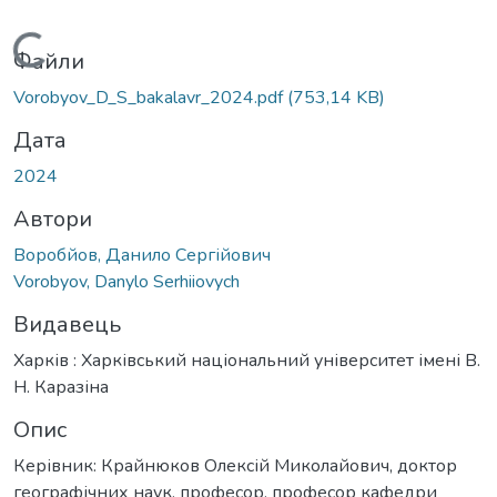
Вантажиться...
Файли
Vorobyov_D_S_bakalavr_2024.pdf
(753,14 KB)
Дата
2024
Автори
Воробйов, Данило Сергійович
Vorobyov, Danylo Serhiiovych
Видавець
Харків : Харківський національний університет імені В.
Н. Каразіна
Опис
Керівник: Крайнюков Олексій Миколайович, доктор
географічних наук, професор, професор кафедри