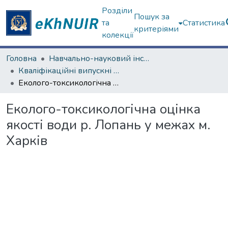
Розділи
Пошук за
та
Статистика
критеріями
колекції
Головна
Навчально-науковий інститут екології, зеленої енергетики та сталого розвитку
Кваліфікаційні випускні роботи бакалаврів. Навчально-науковий інститут екології, зеленої енергетики та сталого розвитку
Еколого-токсикологічна оцінка якості води р. Лопань у межах м. Харків
Еколого-токсикологічна оцінка
якості води р. Лопань у межах м.
Харків