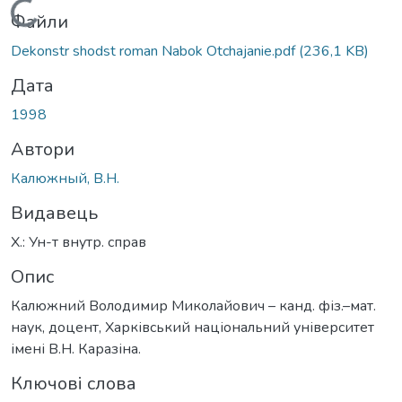
Вантажиться...
Файли
Dekonstr shodst roman Nabok Otchajanie.pdf
(236,1 KB)
Дата
1998
Автори
Калюжный, В.Н.
Видавець
Х.: Ун-т внутр. справ
Опис
Калюжний Володимир Миколайович – канд. фіз.–мат.
наук, доцент, Харківський національний університет
імені В.Н. Каразіна.
Ключові слова