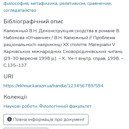
философия
,
метафизика
,
релятивизм
,
сравнение
,
соглядатайство
Бібліографічний опис
Калюжный В.Н. Деконструкция сходства в романе В.
Набокова «Отчаяние» / В.Н. Калюжный // Проблема
раціональності наприкінці ХХ століття: Матеріали V
Харківських міжнародних Сковородинівських читань
(29-30 вересня 1998 р.). – Х.: Ун-т внутр. справ, 1998. –
С.135–137.
URI
https://ekhnuir.karazin.ua/handle/123456789/594
Колекції
Наукові роботи. Філологічний факультет
Повна інформація про документ