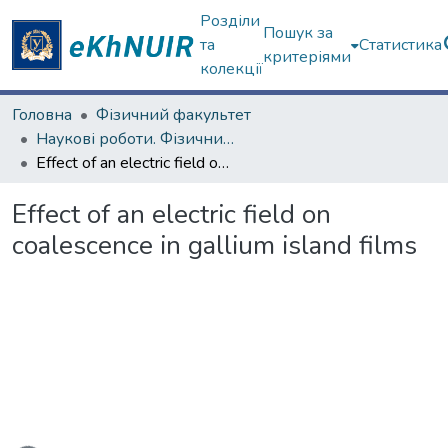
Розділи
Пошук за
та
Статистика
критеріями
колекції
Головна
Фізичний факультет
Наукові роботи. Фізичний факультет
Effect of an electric field on coalescence in gallium island films
Effect of an electric field on
coalescence in gallium island films