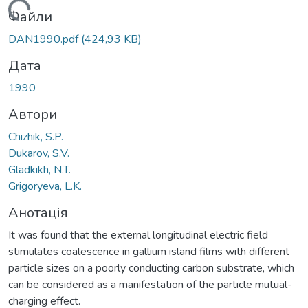
антажиться...
Файли
DAN1990.pdf
(424,93 KB)
Дата
1990
Автори
Chizhik, S.P.
Dukarov, S.V.
Gladkikh, N.T.
Grigoryeva, L.K.
Анотація
It was found that the external longitudinal electric field
stimulates coalescence in gallium island films with different
particle sizes on a poorly conducting carbon substrate, which
can be considered as a manifestation of the particle mutual-
charging effect.