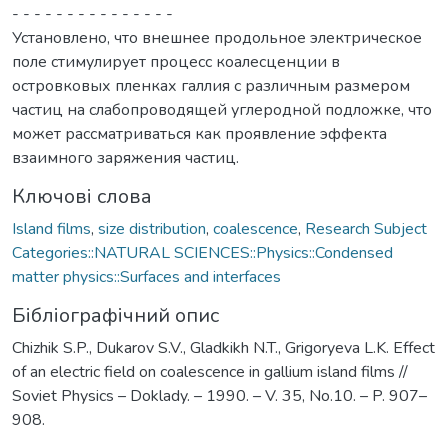
- - - - - - - - - - - - - - -
Установлено, что внешнее продольное электрическое
поле стимулирует процесс коалесценции в
островковых пленках галлия с различным размером
частиц на слабопроводящей углеродной подложке, что
может рассматриваться как проявление эффекта
взаимного заряжения частиц.
Ключові слова
Island films
,
size distribution
,
coalescence
,
Research Subject
Categories::NATURAL SCIENCES::Physics::Condensed
matter physics::Surfaces and interfaces
Бібліографічний опис
Chizhik S.P., Dukarov S.V., Gladkikh N.T., Grigoryeva L.K. Effect
of an electric field on coalescence in gallium island films //
Soviet Physics – Doklady. – 1990. – V. 35, No.10. – P. 907–
908.