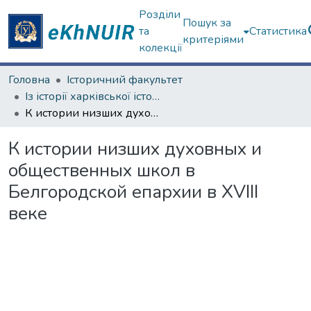
Розділи
Пошук за
та
Статистика
критеріями
колекції
Головна
Історичний факультет
Із історії харківської історичної школи
К истории низших духовных и общественных школ в Белгородской епархии в XVIII веке
К истории низших духовных и
общественных школ в
Белгородской епархии в XVIII
веке