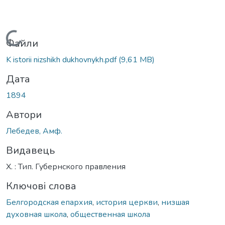
Вантажиться...
Файли
K istorii nizshikh dukhovnykh.pdf
(9,61 MB)
Дата
1894
Автори
Лебедев, Амф.
Видавець
Х. : Тип. Губернского правления
Ключові слова
Белгородская епархия
,
история церкви
,
низшая
духовная школа
,
общественная школа