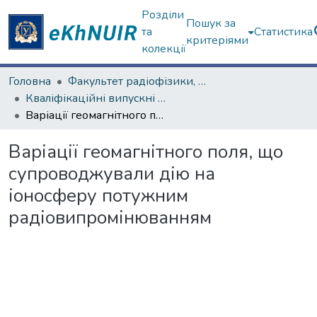
Розділи
Пошук за
та
Статистика
критеріями
колекції
Головна
Факультет радіофізики, біомедичної електроніки та комп’ютерних систем
Кваліфікаційні випускні роботи магістрів. Факультет радіофізики, біомедичної електроніки та комп’ютерних систем
Варіації геомагнітного поля, що супроводжували дію на іоносферу потужним радіовипромінюванням
Варіації геомагнітного поля, що
супроводжували дію на
іоносферу потужним
радіовипромінюванням