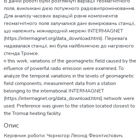
В даній роботі були розглянуті варіації геомагнітного
поля, викликані дією потужного радіовипромінювання.
Для аналізу часових варіацій рівня компонентів
геомагнітного поля залучалися дані вимірювань станції,
що належить міжнародній мережі INTERMAGNET
(https://intermagnet.org/data_download.html). Перевага
надавалася станції, які була найближчою до нагрівного
стенда Тромсе.
n this work, variations of the geomagnetic field caused by the
influence of powerful radio emission were examined. To
analyze the temporal variations in the levels of geomagnetic
field components, measurement data from a station
belonging to the international INTERMAGNET
(https://intermagnet.org/data_download.html) network were
used. Preference was given to the station located closest to
the Tromsø heating facility.
Опис
Керівник роботи: Чорногор Леонід Феоктистович,