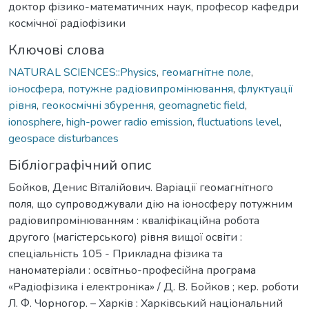
доктор фізико-математичних наук, професор кафедри
космічної радіофізики
Ключові слова
NATURAL SCIENCES::Physics
,
геомагнітне поле
,
іоносфера
,
потужне радіовипромінювання
,
флуктуації
рівня
,
геокосмічні збурення
,
geomagnetic field
,
ionosphere
,
high-power radio emission
,
fluctuations level
,
geospace disturbances
Бібліографічний опис
Бойков, Денис Віталійович. Варіації геомагнітного
поля, що супроводжували дію на іоносферу потужним
радіовипромінюванням : кваліфікаційна робота
другого (магістерського) рівня вищої освіти :
спеціальність 105 - Прикладна фізика та
наноматеріали : освітньо-професійна програма
«Радіофізика і електроніка» / Д. В. Бойков ; кер. роботи
Л. Ф. Чорногор. – Харків : Харківський національний