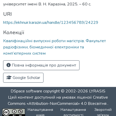
університет імені В. Н. Каразіна, 2025. – 60 с.
URI
https://ekhnuir.karazin.ua/handle/123456789/24229
Колекції
Кваліфікаційні випускні роботи магістрів. Факультет
радіофізики, біомедичної електроніки та
комп’ютерних систем
Повна інформація про документ
Google Scholar
DSpace software
copyright © 2002-2026
LYRASIS
Цей контент доступний на умовах ліцензії
Creative
Commons «Attribution-NonCommercial» 4.0 Всесвітня
.
Налаштування
Налаштування
Зворотній
куків
доступності
зв'язок