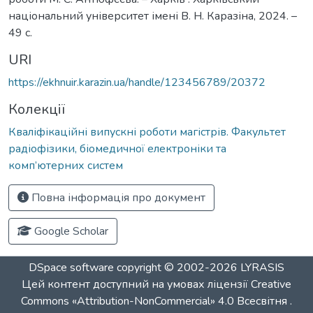
національний університет імені В. Н. Каразіна, 2024. –
49 с.
URI
https://ekhnuir.karazin.ua/handle/123456789/20372
Колекції
Кваліфікаційні випускні роботи магістрів. Факультет
радіофізики, біомедичної електроніки та
комп’ютерних систем
Повна інформація про документ
Google Scholar
DSpace software
copyright © 2002-2026
LYRASIS
Цей контент доступний на умовах ліцензії
Creative
Commons «Attribution-NonCommercial» 4.0 Всесвітня
.