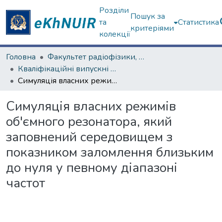
Розділи
Пошук за
та
Статистика
критеріями
колекції
Головна
Факультет радіофізики, біомедичної електроніки та комп’ютерних систем
Кваліфікаційні випускні роботи магістрів. Факультет радіофізики, біомедичної електроніки та комп’ютерних систем
Симуляція власних режимів об'ємного резонатора, який заповнений середовищем з показником заломлення близьким до нуля у певному діапазоні частот
Симуляція власних режимів
об'ємного резонатора, який
заповнений середовищем з
показником заломлення близьким
до нуля у певному діапазоні
частот