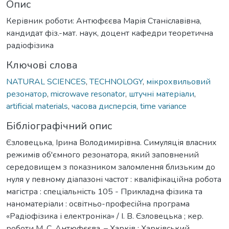
Опис
Керівник роботи: Антюфєєва Марія Станіславівна,
кандидат фіз.-мат. наук, доцент кафедри теоретична
радіофізика
Ключові слова
NATURAL SCIENCES
,
TECHNOLOGY
,
мікрохвильовий
резонатор
,
microwave resonator
,
штучні матеріали
,
artificial materials
,
часова дисперсія
,
time variance
Бібліографічний опис
Єзловецька, Ірина Володимирівна. Симуляція власних
режимів об'ємного резонатора, який заповнений
середовищем з показником заломлення близьким до
нуля у певному діапазоні частот : кваліфікаційна робота
магістра : спеціальність 105 - Прикладна фізика та
наноматеріали : освітньо-професійна програма
«Радіофізика і електроніка» / І. В. Єзловецька ; кер.
роботи М. С. Антюфєєва. – Харків : Харківський