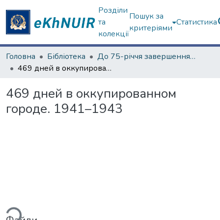
Розділи
Пошук за
та
Статистика
критеріями
колекції
Головна
Бібліотека
До 75-річчя завершення Другої світової війни
469 дней в оккупированном городе. 1941–1943
469 дней в оккупированном
городе. 1941–1943
ься...