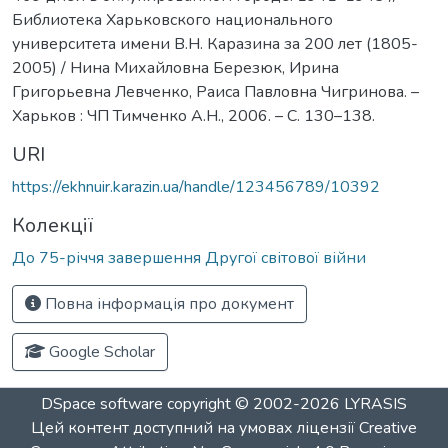
Библиотека Харьковского национального
университета имени В.Н. Каразина за 200 лет (1805-
2005) / Нина Михайловна Березюк, Ирина
Григорьевна Левченко, Раиса Павловна Чигринова. –
Харьков : ЧП Тимченко А.Н., 2006. – С. 130–138.
URI
https://ekhnuir.karazin.ua/handle/123456789/10392
Колекції
До 75-річчя завершення Другої світової війни
Повна інформація про документ
Google Scholar
DSpace software
copyright © 2002-2026
LYRASIS
Цей контент доступний на умовах ліцензії
Creative