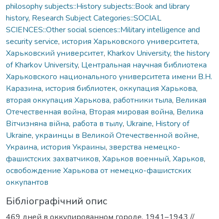
philosophy subjects::History subjects::Book and library
history
,
Research Subject Categories::SOCIAL
SCIENCES::Other social sciences::Military intelligence and
security service
,
история Харьковского университета
,
Харьковский университет
,
Kharkov University
,
the history
of Kharkov University
,
Центральная научная библиотека
Харьковского национального университета имени В.Н.
Каразина
,
история библиотек
,
оккупация Харькова
,
вторая оккупация Харькова
,
работники тыла
,
Великая
Отечественная война
,
Вторая мировая война
,
Велика
Вітчизняна війна
,
работа в тылу
,
Ukraine
,
History of
Ukraine
,
украинцы в Великой Отечественной войне
,
Украина
,
история Украины
,
зверства немецко-
фашистских захватчиков
,
Харьков военный
,
Харьков
,
освобождение Харькова от немецко-фашистских
оккупантов
Бібліографічний опис
469 дней в оккупированном городе. 1941–1943 //