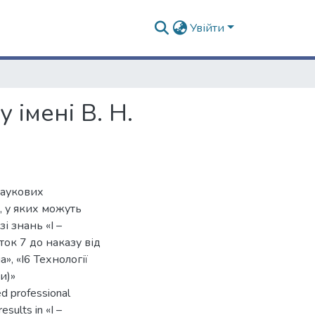
Увійти
 імені В. Н.
наукових
, у яких можуть
і знань «I –
ок 7 до наказу від
, «I6 Технології
и)»
ted professional
esults in «I –