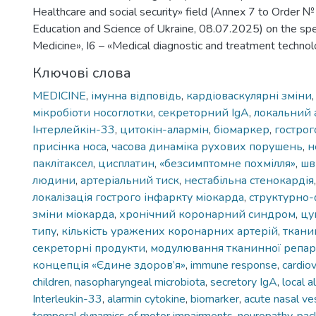
Healthcare and social security» field (Annex 7 to Order №
Education and Science of Ukraine, 08.07.2025) on the spec
Medicine», І6 – «Medical diagnostic and treatment techno
Ключові слова
MEDICINE
,
імунна відповідь
,
кардіоваскулярні зміни
мікробіоти носоглотки
,
секреторний IgA
,
локальний 
Інтерлейкін-33
,
цитокін-алармін
,
біомаркер
,
гострог
присінка носа
,
часова динаміка рухових порушень
,
н
паклітаксел
,
цисплатин
,
«безсимптомне похмілля»
,
шв
людини
,
артеріальний тиск
,
нестабільна стенокардія
локалізація гострого інфаркту міокарда
,
структурно-
зміни міокарда
,
хронічний коронарний синдром
,
цу
типу
,
кількість уражених коронарних артерій
,
ткани
секреторні продукти
,
модулювання тканинної репар
концепція «Єдине здоров’я»
,
immune response
,
cardiov
children
,
nasopharyngeal microbiota
,
secretory IgA
,
local al
Interleukin-33
,
alarmin cytokine
,
biomarker
,
acute nasal ves