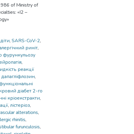
 986 of Ministry of
ialties: «I2 –
logy»
,
діти
,
SARS-CoV-2
,
алергічний риніт
,
о фурункульозу
ейропатія
,
идкість реакції
,
дапагліфлозин
,
функціональні
кровий діабет 2-го
нні кріоекстракти
,
ації
,
лістеріоз
,
ascular alterations
,
lergic rhinitis
,
tibular furunculosis
,