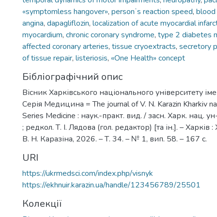
temporal dynamics of motor impairments
,
neuropathy
,
pacl
«symptomless hangover»
,
personʼs reaction speed
,
blood
angina
,
dapagliflozin
,
localization of acute myocardial infarc
myocardium
,
chronic coronary syndrome
,
type 2 diabetes m
affected coronary arteries
,
tissue cryoextracts
,
secretory 
of tissue repair
,
listeriosis
,
«One Health» concept
Бібліографічний опис
Вісник Харківського національного університету імен
Серія Медицина = The journal of V. N. Karazin Kharkiv nati
Series Medicine : наук.-практ. вид. / засн. Харк. нац. ун
; редкол. Т. І. Лядова (гол. редактор) [та ін.]. – Харків :
В. Н. Каразіна, 2026. – Т. 34. – № 1, вип. 58. – 167 с.
URI
https://ukrmedsci.com/index.php/visnyk
https://ekhnuir.karazin.ua/handle/123456789/25501
Колекції