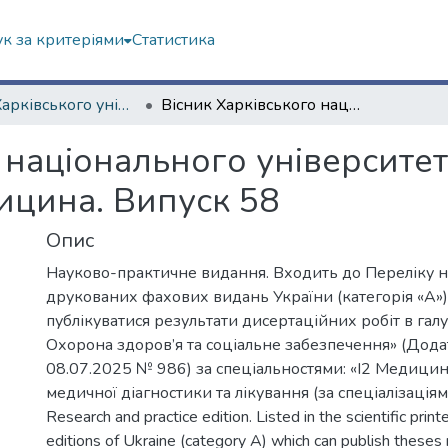
к за критеріями
Статистика
Вісник Харківського університету. "Медицина"
Вісник Харківського національного університету імені В. Н. Каразіна. Серія Медицина. Випуск 58
 національного університету
ицина. Випуск 58
Опис
Науково-практичне видання. Входить до Переліку 
друкованих фахових видань України (категорія «А»)
публікуватися результати дисертаційних робіт в галуз
Охорона здоров’я та соціальне забезпечення» (Додат
08.07.2025 № 986) за спеціальностями: «I2 Медицина»
медичної діагностики та лікування (за спеціалізаціям
Research and practice edition. Listed in the scientific prin
editions of Ukraine (category А) which can publish theses r