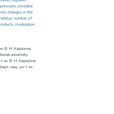
itaxel
,
cisplatin
,
 pressure
,
unstable
tion
,
changes in the
ellitus
,
number of
products
,
modulation
і В. Н. Каразіна.
onal university.
-т ім. В. Н. Каразіна
 Харк. нац. ун-т ім.