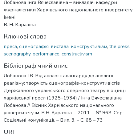
Лобанова Інга Вячеславівна – викладач кафедри
журналістики Харківського національного інверситету
імені
В. Н. Каразіна.
Ключові слова
преса
,
сценографія
,
вистава
,
конструктивізм
,
the press
,
scenography
,
performance
,
constructivism
Бібліографічний опис
Лобанова І.В. Від апології авангарду до апології
реалізму: творчість сценографів-конструктивістів
Державного українського оперного театру в оцінці
харківської преси (1925–1934) / Інга Вячеславівна
Лобанова // Вiсник Харкiвського нацiонального
унiверситету iм. В.Н. Каразiна. – 2011. – № 968. Сер.:
Соціальні комунікації. – Вип. 3. – С. 68 – 73
URI