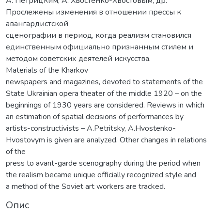
А. Петрицким, А. Хвостенко-Хвостовым, др.
Прослежены изменения в отношении прессы к
авангардистской
сценографии в период, когда реализм становился
единственным официально признанным стилем и
методом советских деятелей искусства.
Materials of the Kharkov
newspapers and magazines, devoted to statements of the
State Ukrainian opera theater of the middle 1920 – on the
beginnings of 1930 years are considered. Reviews in which
an estimation of spatial decisions of performances by
artists-constructivists – A.Petritsky, A.Hvostenko-
Hvostovym is given are analyzed. Other changes in relations
of the
press to avant-garde scenography during the period when
the realism became unique officially recognized style and
a method of the Soviet art workers are tracked.
Опис