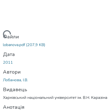
ться...
Файли
lobanova.pdf
(207,9 KB)
Дата
2011
Автори
Лобанова, І.В.
Видавець
Харкiвський нацiональний унiверситет iм. В.Н. Каразiна
Анотація