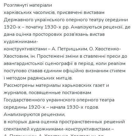
Розглянуті матеріали
харківських часописів, присвячені виставам
Державного українського оперного театру середини
1920-х – початку 1930-х рр. Аналізуються рецензії, де
дана оцінка просторових розв’язань вистав
художниками-
конструктивістами – А. Петрицьким, О. Хвостенко-
Хвостовим, ін. Простежені зміни в ставленні преси до
авангардистської сценографії в період, коли реалізм
поступово ставав єдиним офіційно визнаним стилем
і методом радянських митців.
Рассмотрены материалы харьковских газет и
журналов, посвященные постановкам
Государственного украинского оперного театра
середины 1920-х – начала 1930-х годов.
Анализируются рецензии,
в которых дана оценка пространственных решений
спектаклей художниками-конструктивистами –