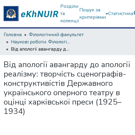
Розділи
Пошук за
та
Статистика
критеріями
колекції
Головна
Філологічний факультет
Наукові роботи. Філологічний факультет
Від апології авангарду до апології реалізму: творчість сценографів-конструктивістів Державного українського оперного театру в оцінці харківської преси (1925–1934)
Від апології авангарду до апології
реалізму: творчість сценографів-
конструктивістів Державного
українського оперного театру в
оцінці харківської преси (1925–
1934)