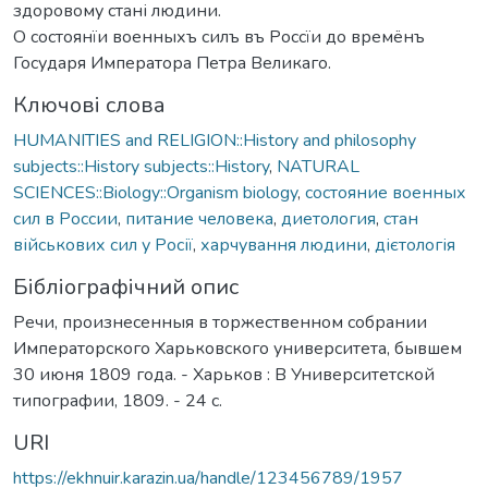
здоровому стані людини.
О состоянїи военныхъ силъ въ Россїи до времёнъ
Государя Императора Петра Великаго.
Ключові слова
HUMANITIES and RELIGION::History and philosophy
subjects::History subjects::History
,
NATURAL
SCIENCES::Biology::Organism biology
,
состояние военных
сил в России
,
питание человека
,
диетология
,
стан
військових сил у Росії
,
харчування людини
,
дієтологія
Бібліографічний опис
Речи, произнесенныя в торжественном собрании
Императорского Харьковского университета, бывшем
30 июня 1809 года. - Харьков : В Университетской
типографии, 1809. - 24 с.
URI
https://ekhnuir.karazin.ua/handle/123456789/1957