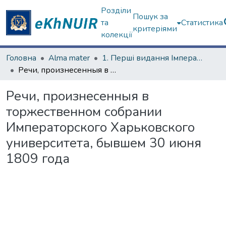
Розділи
Пошук за
та
Статистика
критеріями
колекції
Головна
Alma mater
1. Перші видання Імператорського Харківського університету
Речи, произнесенныя в торжественном собрании Императорского Харьковского университета, бывшем 30 июня 1809 года
Речи, произнесенныя в
торжественном собрании
Императорского Харьковского
университета, бывшем 30 июня
1809 года