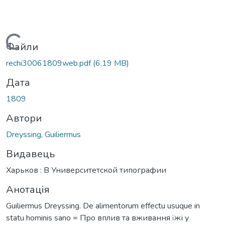
Вантажиться...
Файли
rechi30061809web.pdf
(6,19 MB)
Дата
1809
Автори
Dreyssing, Guiliermus
Видавець
Харьков : В Университетской типографии
Анотація
Guiliermus Dreyssing. De alimentorum effectu usuque in
statu hominis sano = Про вплив та вживання їжі у