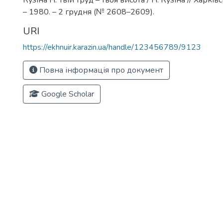
Кузіна Н. Твій труд – твоя висота / Н. Кузіна // Харкі
– 1980. – 2 грудня (№ 2608–2609).
URI
https://ekhnuir.karazin.ua/handle/123456789/9123
Повна інформація про документ
Google Scholar