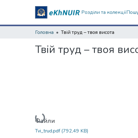
Розділи та колекції
Пошу
Головна
Твій труд – твоя висота
Твій труд – твоя вис
Вантажиться...
Файли
Tvi_trud.pdf
(792,49 KB)