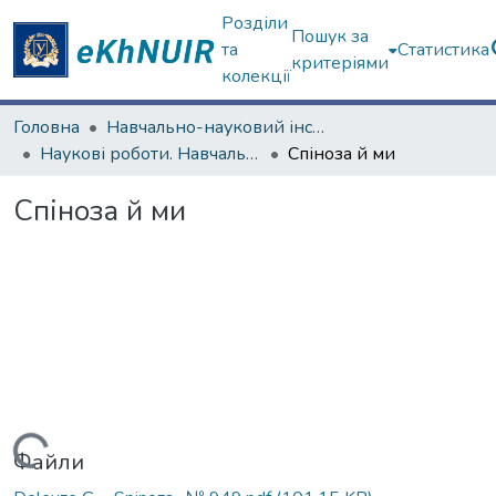
Розділи
Пошук за
та
Статистика
критеріями
колекції
Головна
Навчально-науковий інститут філософії, культурології, політології
Наукові роботи. Навчально-науковий інститут філософії, культурології, політології
Спіноза й ми
Спіноза й ми
Вантажиться...
Файли