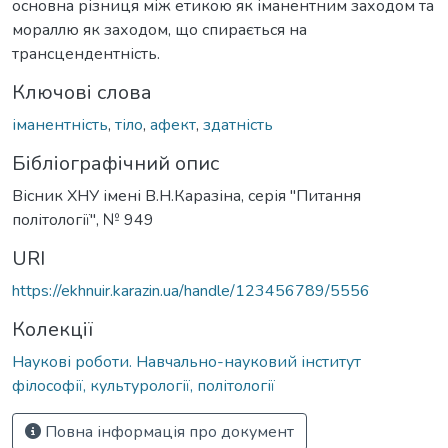
основна різниця між етикою як іманентним заходом та
мораллю як заходом, що спирається на
трансцендентність.
Ключові слова
іманентність
,
тіло
,
афект
,
здатність
Бібліографічний опис
Вісник ХНУ імені В.Н.Каразіна, серія "Питання
політології", № 949
URI
https://ekhnuir.karazin.ua/handle/123456789/5556
Колекції
Наукові роботи. Навчально-науковий інститут
філософії, культурології, політології
Повна інформація про документ