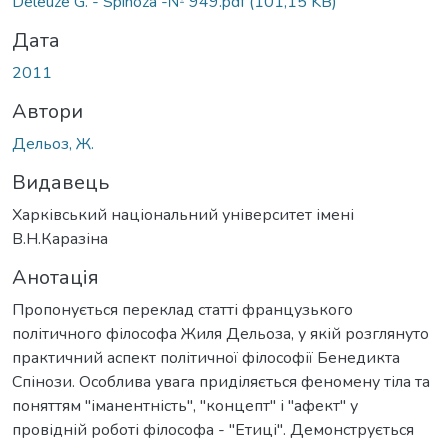
Deleuze G. - Spinoza -№ 949.pdf
(101,15 KB)
Дата
2011
Автори
Дельоз, Ж.
Видавець
Харківський національний університет імені
В.Н.Каразіна
Анотація
Пропонується переклад статті французького
політичного філософа Жиля Дельоза, у якій розглянуто
практичний аспект політичної філософії Бенедикта
Спінози. Особлива увага приділяється феномену тіла та
поняттям "іманентність", "концепт" і "афект" у
провідній роботі філософа - "Етиці". Демонструється