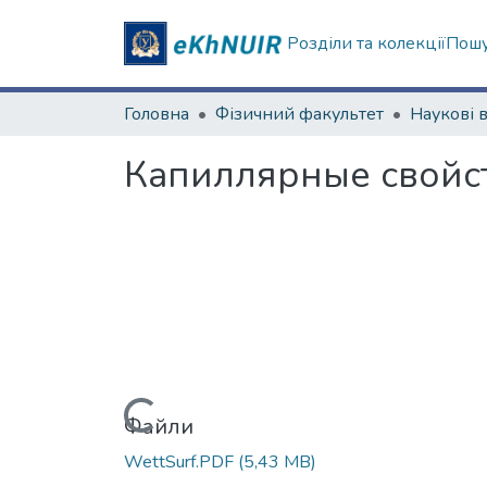
Розділи та колекції
Пошу
Головна
Фізичний факультет
Капиллярные свойст
Вантажиться...
Файли
WettSurf.PDF
(5,43 MB)