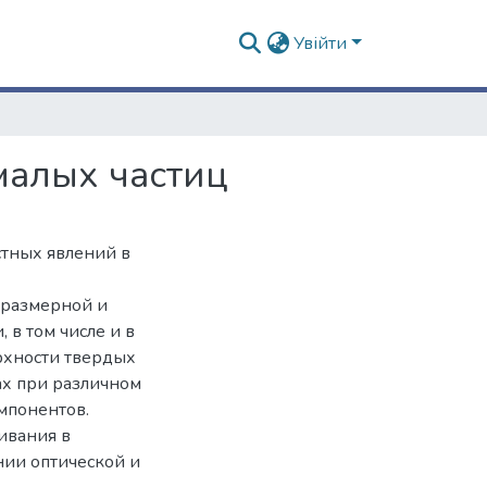
Увійти
малых частиц
тных явлений в
 размерной и
 в том числе и в
рхности твердых
ах при различном
мпонентов.
ивания в
нии оптической и