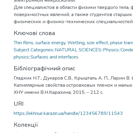
электронной микроскопии.
Для специалистов в области физики твердого тела,
поверхностных явлений, а также студентов старших
физических и физико-технических специальностей
Ключові слова
Thin films
,
surface energy
,
Wetting
,
size effect
,
phase trans
Subject Categories::NATURAL SCIENCES::Physics::Cond
physics::Surfaces and interfaces
Бібліографічний опис
Гладких Н.Т., Дукаров С.В., Крышталь А. П., Ларин В. И
Капиллярные свойства островковых пленок и малых 
ХНУ имени В.Н.Каразина, 2015. – 212 с.
URI
https://ekhnuir.karazin.ua/handle/123456789/11543
Колекції