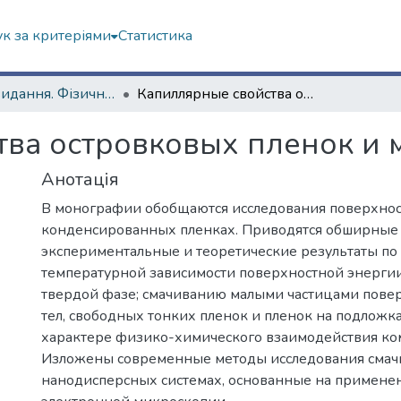
к за критеріями
Статистика
Наукові видання. Фізичний факультет
Капиллярные свойства островковых пленок и малых частиц
ва островковых пленок и 
Анотація
В монографии обобщаются исследования поверхнос
конденсированных пленках. Приводятся обширные
экспериментальные и теоретические результаты по
температурной зависимости поверхностной энергии,
твердой фазе; смачиванию малыми частицами пове
тел, свободных тонких пленок и пленок на подложк
характере физико-химического взаимодействия ко
Изложены современные методы исследования смач
нанодисперсных системах, основанные на примене