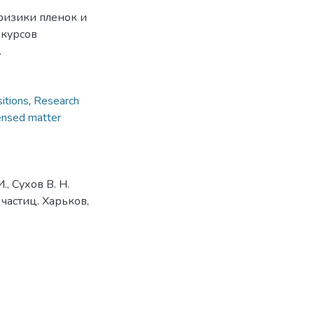
 физики пленок и
 курсов
.
itions
,
Research
ensed matter
., Сухов В. Н.
частиц. Харьков,