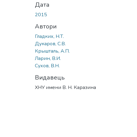
Дата
2015
Автори
Гладких, Н.Т.
Дукаров, С.В.
Крышталь, А.П.
Ларин, В.И.
Сухов, В.Н.
Видавець
ХНУ имени В. Н. Каразина