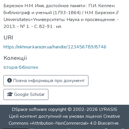
Березюк Н.М. Имя, достойное памяти : П.И. Кеппен
библиограф и ученый (1793-1864) / Н.М. Березюк //
Universitates=Университеты. Наука и просвещение. -
2013. - № 1. - С. 82-91 : ил.
URI
https://ekhnuir.karazin.ua/handle/123456789/8746
Колекції
Історія бібліотек
Повна інформація про документ
Google Scholar
DSpace software
copyright © 2002-2026
LYRASIS
Цей контент доступний на умовах ліцензії
Creative
Commons «Attribution-NonCommercial» 4.0 Всесвітня
.