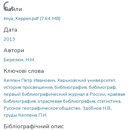
Вантажиться...
Файли
Imya_Keppen.pdf
(7,64 MB)
Дата
2013
Автори
Березюк, Н.М.
Ключові слова
Кеппен Петр Иванович
,
Харьковский университет
,
история просвещения
,
библиография
,
библиограф
,
первый библиографический журнал в России
,
краевая
библиография
,
отраслевая библиография
,
статистика
,
Русское географическое общество
,
Здобнов Н.В.
,
труды Кеппена П.И.
Бібліографічний опис