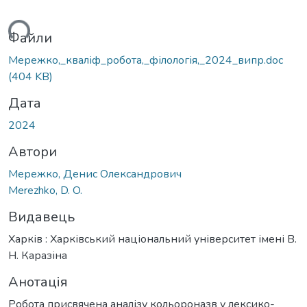
ься...
Файли
Мережко,_кваліф_робота,_філологія,_2024_випр.doc
(404 KB)
Дата
2024
Автори
Мережко, Денис Олександрович
Merezhko, D. O.
Видавець
Харків : Харківський національний університет імені В.
Н. Каразіна
Анотація
Робота присвячена аналізу кольороназв у лексико-