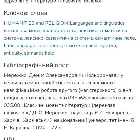
зарубіжної літератури і класичної філології
Ключові слова
HUMANITIES and RELIGION::Languages and linguistics
,
латинська мова
,
кольороназви
,
лексико-семантична
система
,
лексико-семантична система
,
семантичне поле
,
Latin language
,
color terms
,
lexico-semantic system
,
antiquity
,
semantic field
Бібліографічний опис
Мережко, Денис Олександрович. Кольороназви у
лексико-семантичній системі латинської мови :
кваліфікаційна робота другого (магістерського) рівня
вищої освіти спеціальності 035 «Філологія» спеціалізації
035.08 «Класичні мови та літератури (переклад
включно)» / Д. О. Мережко ; наук. кер. Є. С. Чекарева. –
Харків : Харківський національний університет імені В.
Н. Каразіна, 2024. – 72 с.
URI