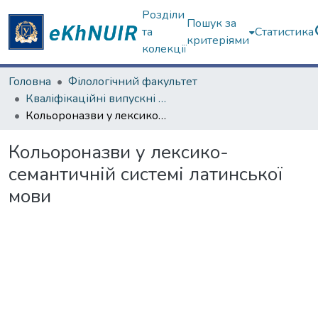
Розділи
Пошук за
та
Статистика
критеріями
колекції
Головна
Філологічний факультет
Кваліфікаційні випускні роботи магістрів. Філологічний факультет
Кольороназви у лексико-семантичній системі латинської мови
Кольороназви у лексико-
семантичній системі латинської
мови