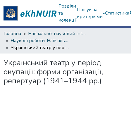
Розділи
Пошук за
та
Статистика
критеріями
колекції
Головна
Навчально-науковий інститут філософії, культурології, політології
Наукові роботи. Навчально-науковий інститут філософії, культурології, політології
Український театр у період окупації: форми організації, репертуар (1941–1944 рр.)
Український театр у період
окупації: форми організації,
репертуар (1941–1944 рр.)