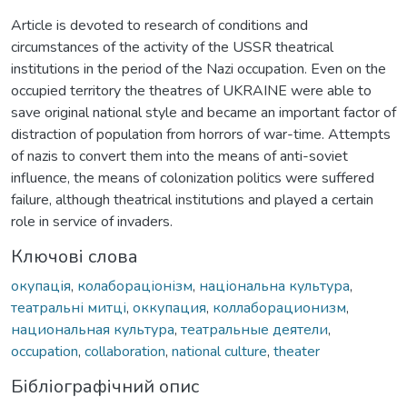
Article is devoted to research of conditions and
circumstances of the activity of the USSR theatrical
institutions in the period of the Nazi occupation. Even on the
occupied territory the theatres of UKRAINE were able to
save original national style and became an important factor of
distraction of population from horrors of war-time. Attempts
of nazis to convert them into the means of anti-soviet
influence, the means of colonization politics were suffered
failure, although theatrical institutions and played a certain
role in service of invaders.
Ключові слова
окупація
,
колабораціонізм
,
національна культура
,
театральні митці
,
оккупация
,
коллаборационизм
,
национальная культура
,
театральные деятели
,
occupation
,
collaboration
,
national culture
,
theater
Бібліографічний опис