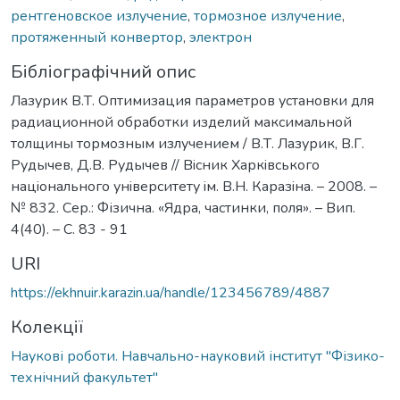
рентгеновское излучение
,
тормозное излучение
,
протяженный конвертор
,
электрон
Бібліографічний опис
Лазурик В.Т. Оптимизация параметров установки для
радиационной обработки изделий максимальной
толщины тормозным излучением / В.Т. Лазурик, В.Г.
Рудычев, Д.В. Рудычев // Вiсник Харкiвського
нацiонального унiверситету iм. В.Н. Каразiна. – 2008. –
№ 832. Сер.: Фізична. «Ядра, частинки, поля». – Вип.
4(40). – С. 83 - 91
URI
https://ekhnuir.karazin.ua/handle/123456789/4887
Колекції
Наукові роботи. Навчально-науковий інститут "Фізико-
технічний факультет"