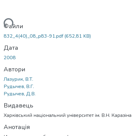
ься...
Файли
832_4(40)_08_p83-91.pdf
(652,81 KB)
Дата
2008
Автори
Лазурик, В.Т.
Рудычев, В.Г.
Рудычев, Д.В.
Видавець
Харкiвський нацiональний унiверситет iм. В.Н. Каразiна
Анотація