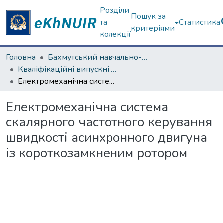
Розділи
Пошук за
та
Статистика
критеріями
колекції
Головна
Бахмутський навчально-науковий професійно-педагогічний інститут
Кваліфікаційні випускні роботи бакалаврів. Бахмутський навчально-науковий професійно-педагогічний інститут
Електромеханічна система скалярного частотного керування швидкості асинхронного двигуна із короткозамкненим ротором
Електромеханічна система
скалярного частотного керування
швидкості асинхронного двигуна
із короткозамкненим ротором