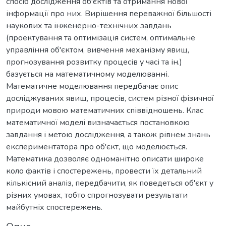
спосіб дослідження об'єктів та отримання нової
інформації про них. Вирішення переважної більшості
наукових та інженерно-технічних завдань
(проектування та оптимізація систем, оптимальне
управління об'єктом, вивчення механізму явищ,
прогнозування розвитку процесів у часі та ін.)
базується на математичному моделюванні.
Математичне моделювання передбачає опис
досліджуваних явищ, процесів, систем різної фізичної
природи мовою математичних співвідношень. Клас
математичної моделі визначається постановкою
завдання і метою дослідження, а також рівнем знань
експериментатора про об'єкт, що моделюється.
Математика дозволяє одноманітно описати широке
коло фактів і спостережень, провести їх детальний
кількісний аналіз, передбачити, як поведеться об'єкт у
різних умовах, тобто спрогнозувати результати
майбутніх спостережень.