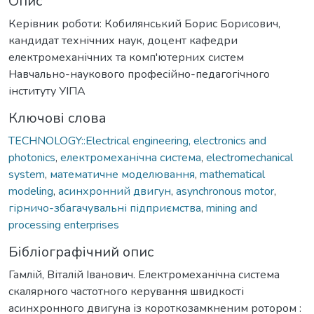
Опис
Керівник роботи: Кобилянський Борис Борисович,
кандидат технічних наук, доцент кафедри
електромеханічних та комп'ютерних систем
Навчально-наукового професійно-педагогічного
інституту УІПА
Ключові слова
TECHNOLOGY::Electrical engineering, electronics and
photonics
,
електромеханічна система
,
electromechanical
system
,
математичне моделювання
,
mathematical
modeling
,
асинхронний двигун
,
asynchronous motor
,
гірничо-збагачувальні підприємства
,
mining and
processing enterprises
Бібліографічний опис
Гамлій, Віталій Іванович. Електромеханічна система
скалярного частотного керування швидкості
асинхронного двигуна із короткозамкненим ротором :