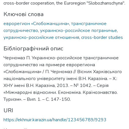
cross-border cooperation, the Euroregion "Slobozhanschyna".
Ключові слова
еврорегион «Слобожанщина»
,
трансграничное
сотрудничество
,
украинско-российское пограничье
,
украинско-российские отношения
,
cross-border studies
Бібліографічний опис
Черномаз П. Украинско-российское трансграничное
сотрудничество на примере еврорегиона
«Слобожанщина» / П. Черномаз // Вісник Харківського
національного університету імені В.Н. Каразіна. – Х.:
ХНУ імені В.Н. Каразіна, 2013. – № 1042. – Серія
«Міжнародні відносини. Економіка. Країнознавство.
Туризм». – Вип. 1. – С. 147-150.
URI
https://ekhnuir.karazin.ua/handle/123456789/9293