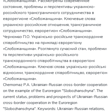
«Слобожанщина». Рассмотрены современное
состояние, проблемы и перспективы украинско-
российского трансграничного сотрудничества в
еврорегионе «Слобожанщина». Ключевые слова:
украинско-российские отношения, трансграничное
сотрудничество, еврорегион «Слобожанщина».
Черномаз П.О. Українсько-російське транскордонне
співробітництво на прикладі єврорегіону
«Слобожанщина». Розглянуто сучасний стан, проблеми
та перспективи українсько-російського
транскордонного співробітництва в єврорегіоні
«Слобожанщина». Ключові слова: українсько-російські
відносини, транскордонне співробітницво, єврорегіон
«Слобожанщина».
Chernomaz P.A. Ukrainian-Russian cross-border cooperation
on the example of the Euroregion "Slobozhanschyna". The
current status, problems and prospects of Ukrainian-Russian
cross-border cooperation in the Euroregion
"Slobozhanschyna". Keywords: Ukrainian-Russian relations,