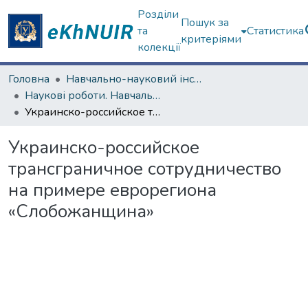
Розділи
Пошук за
та
Статистика
критеріями
колекції
Головна
Навчально-науковий інститут "Каразінський інститут міжнародних відносин та туристичного бізнесу"
Наукові роботи. Навчально-науковий інститут "Каразінський інститут міжнародних відносин та туристичного бізнесу"
Украинско-российское трансграничное сотрудничество на примере еврорегиона «Слобожанщина»
Украинско-российское
трансграничное сотрудничество
на примере еврорегиона
«Слобожанщина»