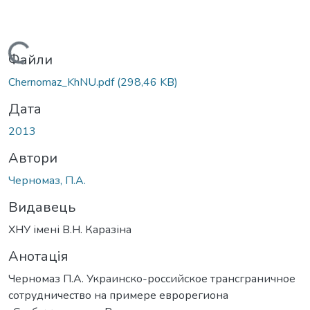
Вантажиться...
Файли
Chernomaz_KhNU.pdf
(298,46 KB)
Дата
2013
Автори
Черномаз, П.А.
Видавець
ХНУ імені В.Н. Каразіна
Анотація
Черномаз П.А. Украинско-российское трансграничное
сотрудничество на примере еврорегиона