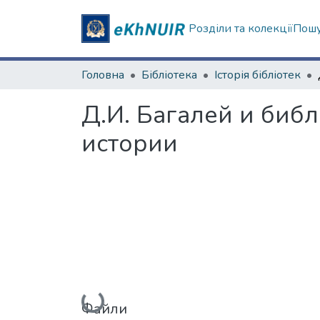
Розділи та колекції
Пошу
Головна
Бібліотека
Історія бібліотек
Д.И. Багалей и биб
истории
Вантажиться...
Файли