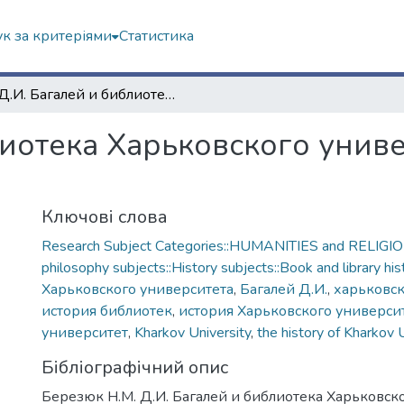
к за критеріями
Статистика
Д.И. Багалей и библиотека Харьковского университета: фрагменты истории
лиотека Харьковского унив
Ключові слова
Research Subject Categories::HUMANITIES and RELIGION
philosophy subjects::History subjects::Book and library his
Харьковского университета
,
Багалей Д.И.
,
харьковск
история библиотек
,
история Харьковского универси
университет
,
Kharkov University
,
the history of Kharkov 
Бібліографічний опис
Березюк Н.М. Д.И. Багалей и библиотека Харьковско