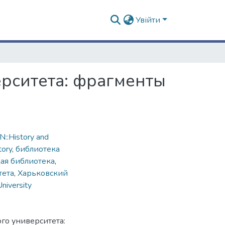
Увійти
ерситета: фрагменты
::History and
tory
,
библиотека
ая библиотека
,
тета
,
Харьковский
University
го университета: