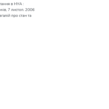
тання в НУА :
ків, 7 листоп. 2006
Багалій про стан та