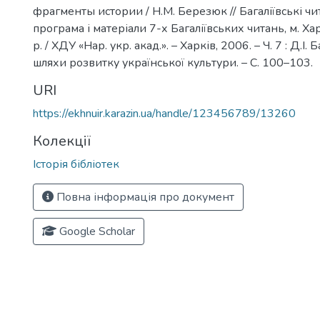
фрагменты истории / Н.М. Березюк // Багаліївські чи
програма і матеріали 7-х Багаліївських читань, м. Хар
р. / ХДУ «Нар. укр. акад.». – Харків, 2006. – Ч. 7 : Д.І. 
шляхи розвитку української культури. – С. 100–103.
URI
https://ekhnuir.karazin.ua/handle/123456789/13260
Колекції
Історія бібліотек
Повна інформація про документ
Google Scholar