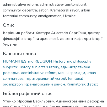
administrative reform, administrative-territorial unit,
community, decentralisation, Kramatorsk rayon, urban
territorial community, amalgamation, Ukraine.
Опис
Керівник роботи: Ховтура Анастасія Сергіївна, доктор
філософії з історії та археології, доцент кафедри історії
України
Ключові слова
HUMANITIES and RELIGION::History and philosophy
subjects::History subjects::History
,
адміністративна
реформа
,
administrative reform
,
міські громади
,
urban
communities
,
територіальний устрій
,
territorial
organization
,
Краматорський район
,
Kramatorsk district
Бібліографічний опис
Утенко, Ярослав Васильович. Адміністративна реформа
України в 2014-2021 рр. (на прикладі міських громад