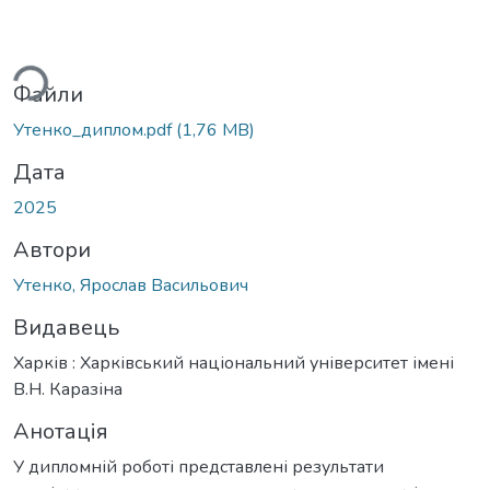
иться...
Файли
Утенко_диплом.pdf
(1,76 MB)
Дата
2025
Автори
Утенко, Ярослав Васильович
Видавець
Харків : Харківський національний університет імені
В.Н. Каразіна
Анотація
У дипломній роботі представлені результати