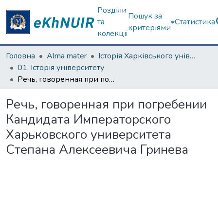
Розділи
Пошук за
та
Статистика
критеріями
колекції
Головна
Alma mater
Історія Харківського університету
01. Історія університету
Речь, говоренная при погребении Кандидата Императорского Харьковского университета Степана Алексеевича Гринева
Речь, говоренная при погребении
Кандидата Императорского
Харьковского университета
Степана Алексеевича Гринева