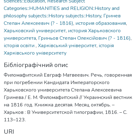
sciences::Education
,
Research Subject
Categories::HUMANITIES and RELIGION::History and
philosophy subjects::History subjects::History
,
Гринев
Степан Алексеевич (? - 1816)
,
история образования
,
Харьковский университет
,
история Харьковского
университета
,
Гриньов Степан Олексійович (? - 1816)
,
історія освіти
,
Харківський університет
,
історія
Харківського університету
Бібліографічний опис
Филомафитский Евграф Матвеевич. Речь, говоренная
при погребении Кандидата Императорского
Харьковского университета Степана Алексеевича
Гринева / Е. М. Филомафитский // Украинский вестник
на 1816 год. Книжка десятая. Месяц октябрь. –
Харьков : В Университетской типографии, 1816. – С.
113–123.
URI