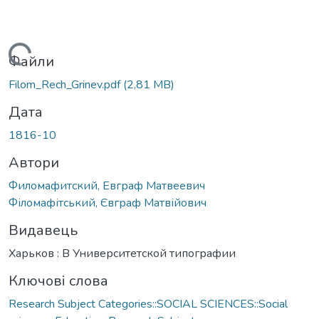
Вантажиться...
Файли
Filom_Rech_Grinev.pdf
(2,81 MB)
Дата
1816-10
Автори
Филомафитский, Евграф Матвеевич
Філомафітський, Євграф Матвійович
Видавець
Харьков : В Университетской типографии
Ключові слова
Research Subject Categories::SOCIAL SCIENCES::Social