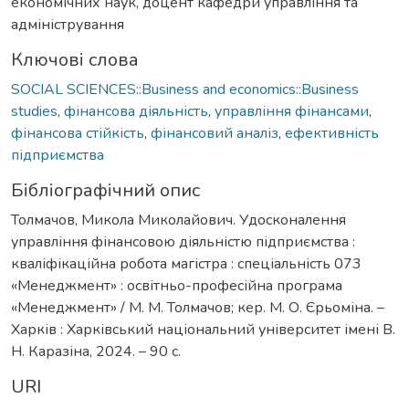
економічних наук, доцент кафедри управління та
адміністрування
Ключові слова
SOCIAL SCIENCES::Business and economics::Business
studies
,
фінансова діяльність
,
управління фінансами
,
фінансова стійкість
,
фінансовий аналіз
,
ефективність
підприємства
Бібліографічний опис
Толмачов, Микола Миколайович. Удосконалення
управління фінансовою діяльністю підприємства :
кваліфікаційна робота магістра : спеціальність 073
«Менеджмент» : освітньо-професійна програма
«Менеджмент» / М. М. Толмачов; кер. М. О. Єрьоміна. –
Харків : Харківський національний університет імені В.
Н. Каразіна, 2024. – 90 с.
URI