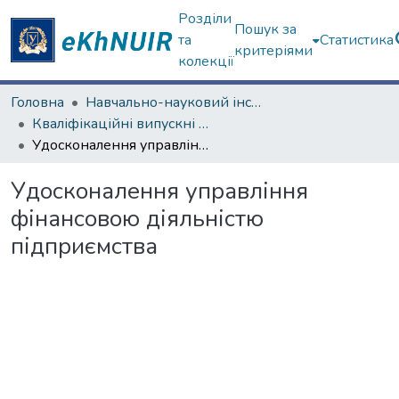
Розділи
Пошук за
та
Статистика
критеріями
колекції
Головна
Навчально-науковий інститут "Каразінська школа бізнесу"
Кваліфікаційні випускні роботи магістрів. Навчально-науковий інститут "Каразінська школа бізнесу"
Удосконалення управління фінансовою діяльністю підприємства
Удосконалення управління
фінансовою діяльністю
підприємства