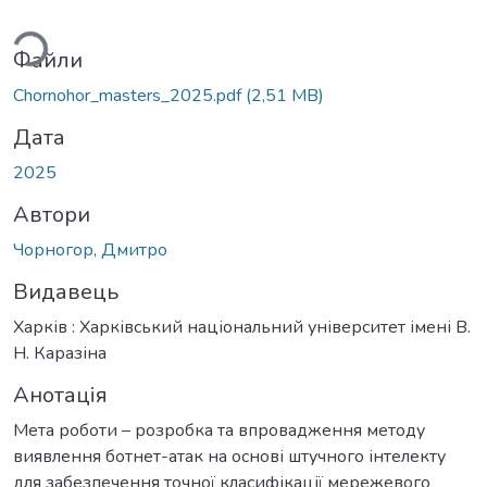
ажиться...
Файли
Chornohor_masters_2025.pdf
(2,51 MB)
Дата
2025
Автори
Чорногор, Дмитро
Видавець
Харків : Харківський національний університет імені В.
Н. Каразіна
Анотація
Мета роботи – розробка та впровадження методу
виявлення ботнет-атак на основі штучного інтелекту
для забезпечення точної класифікації мережевого