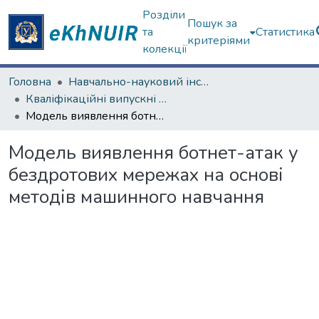
Розділи
Пошук за
та
Статистика
критеріями
колекції
Головна
Навчально-науковий інститут комп'ютерних наук та штучного інтелекту
Кваліфікаційні випускні роботи магістрів. Навчально-науковий інститут комп'ютерних наук та штучного інтелекту
Модель виявлення ботнет-атак у бездротових мережах на основі методів машинного навчання
Модель виявлення ботнет-атак у
бездротових мережах на основі
методів машинного навчання