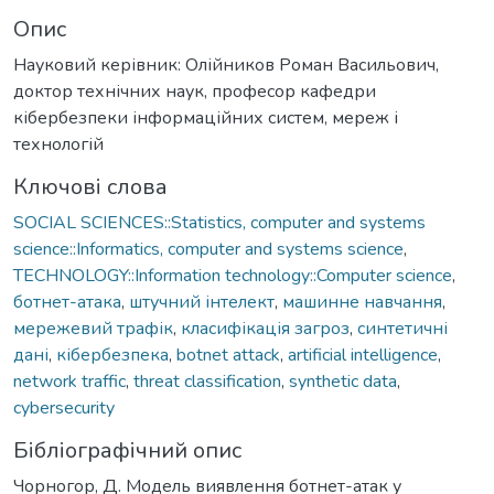
Опис
Науковий керівник: Олійников Роман Васильович,
доктор технічних наук, професор кафедри
кібербезпеки інформаційних систем, мереж і
технологій
Ключові слова
SOCIAL SCIENCES::Statistics, computer and systems
science::Informatics, computer and systems science
,
TECHNOLOGY::Information technology::Computer science
,
ботнет-атака
,
штучний інтелект
,
машинне навчання
,
мережевий трафік
,
класифікація загроз
,
синтетичні
дані
,
кібербезпека
,
botnet attack
,
artificial intelligence
,
network traffic
,
threat classification
,
synthetic data
,
cybersecurity
Бібліографічний опис
Чорногор, Д. Модель виявлення ботнет-атак у