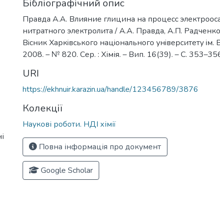
Бібліографічний опис
Правда А.А. Влияние глицина на процесс электроо
нитратного электролита / А.А. Правда, А.П. Радченков
Вiсник Харкiвського нацiонального унiверситету iм. В.
2008. – № 820. Сер. : Хімія. – Вип. 16(39). – С. 353–35
URI
https://ekhnuir.karazin.ua/handle/123456789/3876
Колекції
Наукові роботи. НДІ хімії
і
Повна інформація про документ
Google Scholar