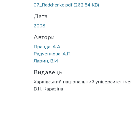
07_Radchenko.pdf
(262,54 KB)
Дата
2008
Автори
Правда, А.А.
Радченкова, А.П.
Ларин, В.И.
Видавець
Харківський національний університет імен
В.Н. Каразіна