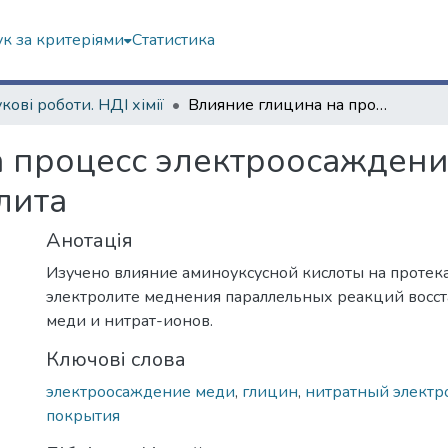
к за критеріями
Статистика
кові роботи. НДІ хімії
Влияние глицина на процесс электроосаждения меди из нитратного электролита
 процесс электроосаждени
лита
Анотація
Изучено влияние аминоуксусной кислоты на протек
электролите меднения параллельных реакций восс
меди и нитрат-ионов.
Ключові слова
электроосаждение меди
,
глицин
,
нитратный электр
покрытия