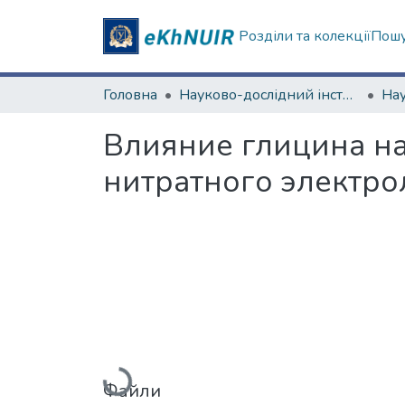
Розділи та колекції
Пошу
Головна
Науково-дослідний інститут хімії
Нау
Влияние глицина на
нитратного электро
Вантажиться...
Файли