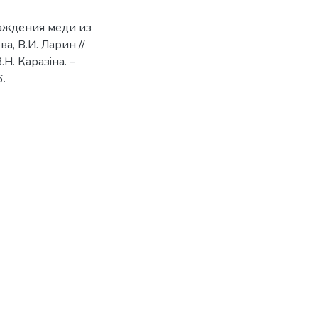
саждения меди из
а, В.И. Ларин //
Н. Каразiна. –
6.