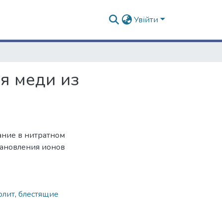
Увійти
я меди из
ание в нитратном
тановления ионов
олит
,
блестящие