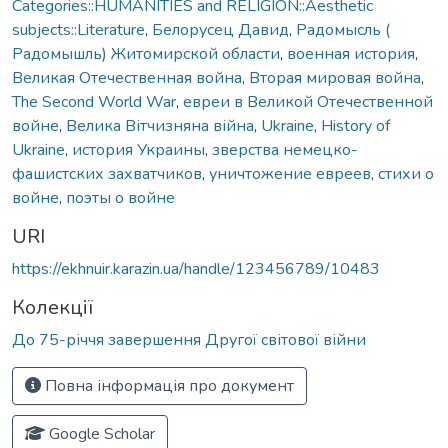
Categories::HUMANITIES and RELIGION::Aesthetic
subjects::Literature
,
Белорусец Давид
,
Радомысль (
Радомышль) Житомирской области
,
военная история
,
Великая Отечественная война
,
Вторая мировая война
,
The Second World War
,
евреи в Великой Отечественной
войне
,
Велика Вітчизняна війна
,
Ukraine
,
History of
Ukraine
,
история Украины
,
зверства немецко-
фашистских захватчиков
,
уничтожение евреев
,
стихи о
войне
,
поэты о войне
URI
https://ekhnuir.karazin.ua/handle/123456789/10483
Колекції
До 75-річчя завершення Другої світової війни
Повна інформація про документ
Google Scholar