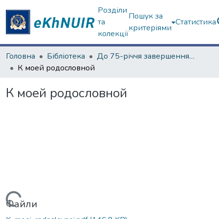
Розділи
Пошук за
та
Статистика
критеріями
колекції
Головна
Бібліотека
До 75-річчя завершення Другої світової війни
К моей родословной
К моей родословной
Вантажиться...
Файли