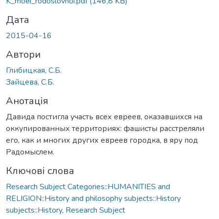
K_moei_rodoslovnoi.pdf
(146,8 KB)
Дата
2015-04-16
Автори
Глибицкая, С.Б.
Зайцева, С.Б.
Анотація
Давида постигла участь всех евреев, оказавшихся на
оккупированных территориях: фашисты расстреляли
его, как и многих других евреев городка, в яру под
Радомыслем.
Ключові слова
Research Subject Categories::HUMANITIES and
RELIGION::History and philosophy subjects::History
subjects::History
,
Research Subject