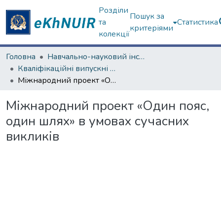
Розділи
Пошук за
та
Статистика
критеріями
колекції
Головна
Навчально-науковий інститут "Каразінський інститут міжнародних відносин та туристичного бізнесу"
Кваліфікаційні випускні роботи бакалаврів. Навчально-науковий інститут "Каразінський інститут міжнародних відносин та туристичного бізнесу"
Міжнародний проект «Один пояс, один шлях» в умовах сучасних викликів
Міжнародний проект «Один пояс,
один шлях» в умовах сучасних
викликів