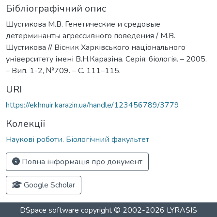
Бібліографічний опис
Шустикова М.В. Генетические и средовые
детерминанты агрессивного поведения / М.В.
Шустикова // Вісник Харківського національного
університету імені В.Н.Каразіна. Серія: біологія. – 2005.
– Вип. 1-2, №709. – С. 111–115.
URI
https://ekhnuir.karazin.ua/handle/123456789/3779
Колекції
Наукові роботи. Біологічний факультет
Повна інформація про документ
Google Scholar
DSpace software
copyright © 2002-2026
LYRASIS