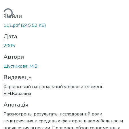
ься...
Файли
111.pdf
(245,52 KB)
Дата
2005
Автори
Шустикова, М.В.
Видавець
Харківський національний університет імені
В.Н.Каразіна
Анотація
Рассмотрены результаты исследований роли
генетических и средовых факторов в вариабельности
проявления агрессии. Проведен обзор современных