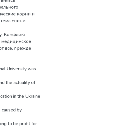
овилась
нального
ические корни и
тема статьи.
у. Конфликт
я медицинское
ют все, прежде
onal University was
d the actuality of
ucation in the Ukraine
ts caused by
ing to be profit for