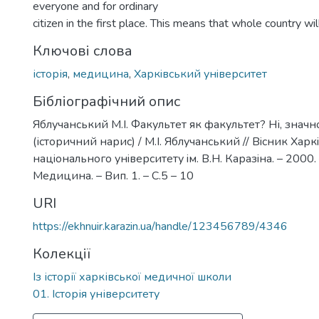
everyone and for ordinary
citizen in the first place. This means that whole country wi
Ключові слова
історія
,
медицина
,
Харкiвський унiверситет
Бібліографічний опис
Яблучанський М.І. Факультет як факультет? Ні, знач
(історичний нарис) / М.І. Яблучанський // Вiсник Харк
нацiонального унiверситету iм. В.Н. Каразiна. – 2000.
Медицина. – Вип. 1. – С.5 – 10
URI
https://ekhnuir.karazin.ua/handle/123456789/4346
Колекції
Із історії харківської медичної школи
01. Історія університету