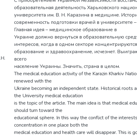
С приобретением Украиной независимости восстан
образовательная деятельность Харьковского нацио
университета им. В. Н. Каразина в медицине. Истор
современность подготовки врачей в университете – 
Главная идея – медицинское образование в
Украине должно вернуться в образовательную сред
интересов, когда в одном секторе концентрируютс
образование и здравоохранение, исчезнет. Выигра
.Н.
всего
население Украины. Значить, страна в целом.
The medical education activity of the Karazin Kharkiv Nati
renewed with the
Ukraine becoming an independent state. Historical roots an
the University medical education
is the topic of the article. The main idea is that medical ed
should turn toward the
educational sphere. In this way the conflict of the interes
concentration in one place both the
medical education and health care will disappear. This is go