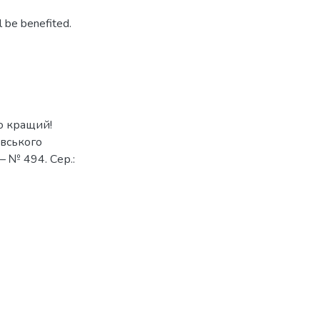
ll be benefited.
но кращий!
iвського
 – № 494. Сер.: