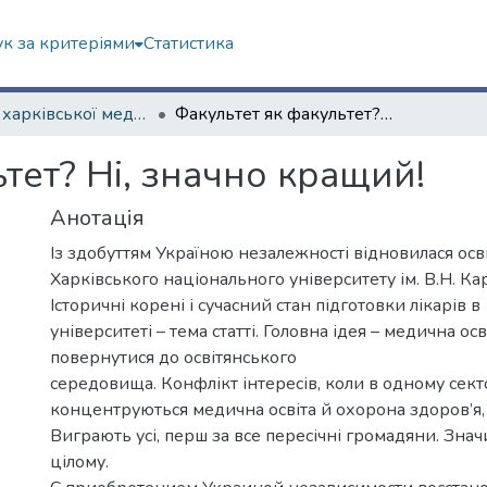
к за критеріями
Статистика
Із історії харківської медичної школи
Факультет як факультет? Ні, значно кращий!
тет? Ні, значно кращий!
Анотація
Із здобуттям Україною незалежності відновилася осві
Харківського національного університету ім. В.Н. Ка
Історичні корені і сучасний стан підготовки лікарів в
університеті – тема статті. Головна ідея – медична осв
повернутися до освітянського
середовища. Конфлікт інтересів, коли в одному сект
концентруються медична освіта й охорона здоров’я,
Виграють усі, перш за все пересічні громадяни. Значи
цілому.