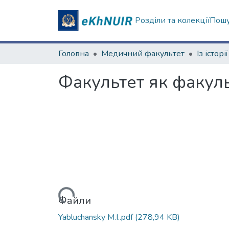
Розділи та колекції
Пошу
Головна
Медичний факультет
Факультет як факуль
Вантажиться...
Файли
Yabluchansky M.I..pdf
(278,94 KB)