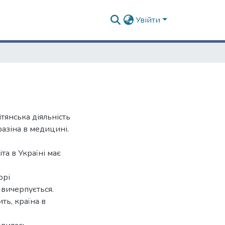
Увійти
тянська діяльність
разіна в медицині.
іта в Україні має
орі
 вичерпується.
ть, країна в