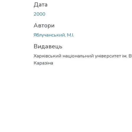
Дата
2000
Автори
Яблучанський, М.І.
Видавець
Харкiвський нацiональний унiверситет iм. В
Каразiна