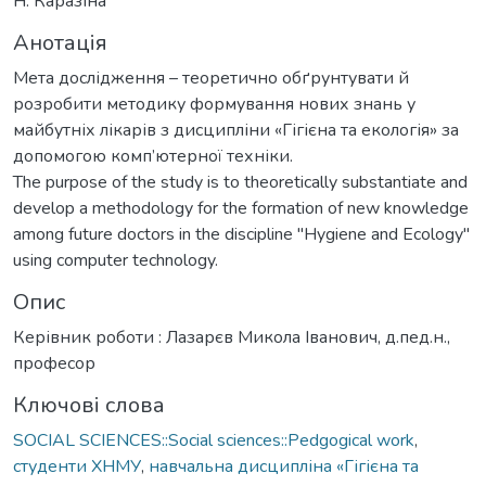
Н. Каразіна
Анотація
Мета дослідження – теоретично обґрунтувати й
розробити методику формування нових знань у
майбутніх лікарів з дисципліни «Гігієна та екологія» за
допомогою комп’ютерної техніки.
The purpose of the study is to theoretically substantiate and
develop a methodology for the formation of new knowledge
among future doctors in the discipline "Hygiene and Ecology"
using computer technology.
Опис
Керівник роботи : Лазарєв Микола Іванович, д.пед.н.,
професор
Ключові слова
SOCIAL SCIENCES::Social sciences::Pedgogical work
,
студенти ХНМУ
,
навчальна дисципліна «Гігієна та