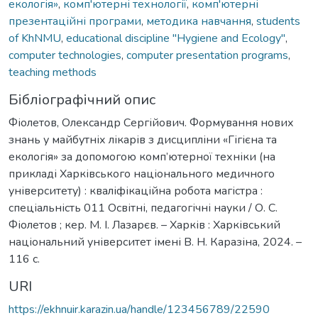
екологія»
,
комп'ютерні технології
,
комп'ютерні
презентаційні програми
,
методика навчання
,
students
of KhNMU
,
educational discipline "Hygiene and Ecology"
,
computer technologies
,
computer presentation programs
,
teaching methods
Бібліографічний опис
Фіолетов, Олександр Сергійович. Формування нових
знань у майбутніх лікарів з дисципліни «Гігієна та
екологія» за допомогою комп’ютерної техніки (на
прикладі Харківського національного медичного
університету) : кваліфікаційна робота магістра :
спеціальність 011 Освітні, педагогічні науки / О. С.
Фіолетов ; кер. М. І. Лазарєв. – Харків : Харківський
національний університет імені В. Н. Каразіна, 2024. –
116 с.
URI
https://ekhnuir.karazin.ua/handle/123456789/22590