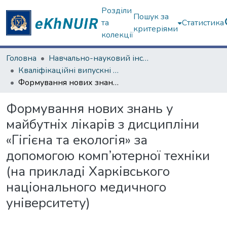
Розділи
Пошук за
та
Статистика
критеріями
колекції
Головна
Навчально-науковий інститут «Українська інженерно-педагогічна академія»
Кваліфікаційні випускні роботи магістрів. Навчально-науковий інститут «Українська інженерно-педагогічна академія»
Формування нових знань у майбутніх лікарів з дисципліни «Гігієна та екологія» за допомогою комп’ютерної техніки (на прикладі Харківського національного медичного університету)
Формування нових знань у
майбутніх лікарів з дисципліни
«Гігієна та екологія» за
допомогою комп’ютерної техніки
(на прикладі Харківського
національного медичного
університету)