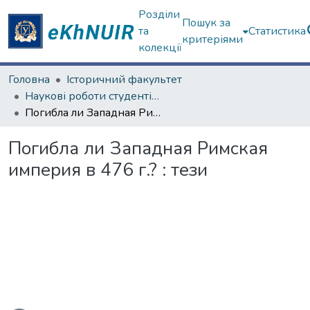
Розділи
Пошук за
та
Статистика
критеріями
колекції
Головна
Історичний факультет
Наукові роботи студентів та аспірантів. Історичний факультет
Погибла ли Западная Римская империя в 476 г.? : тези
Погибла ли Западная Римская
империя в 476 г.? : тези