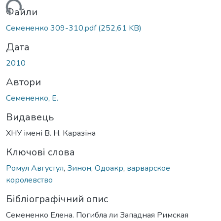
житься...
Файли
Семененко 309-310.pdf
(252,61 KB)
Дата
2010
Автори
Семененко, Е.
Видавець
ХНУ імені В. Н. Каразіна
Ключові слова
Ромул Августул
,
Зинон
,
Одоакр
,
варварское
королевство
Бібліографічний опис
Семененко Елена. Погибла ли Западная Римская