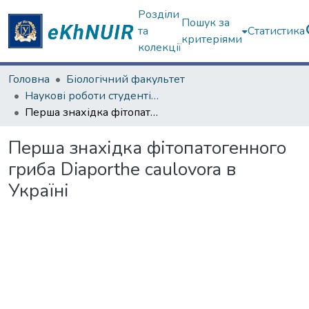
Розділи
Пошук за
та
Статистика
критеріями
колекції
Головна
Біологічний факультет
Наукові роботи студентів та аспірантів. Біологічний факультет
Перша знахідка фітопатогенного гриба Diaporthe caulovora в Україні
Перша знахідка фітопатогенного
гриба Diaporthe caulovora в
Україні