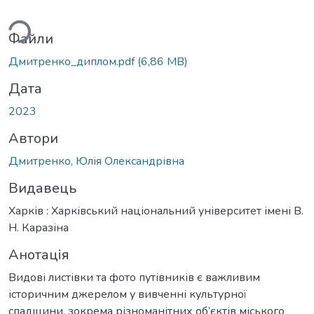
житься...
Файли
Дмитренко_диплом.pdf
(6,86 MB)
Дата
2023
Автори
Дмитренко, Юлія Олександрівна
Видавець
Харків : Харківський національний університет імені В.
Н. Каразіна
Анотація
Видові листівки та фото путівників є важливим
історичним джерелом у вивченні культурної
спадщини, зокрема різноманітних об’єктів міського