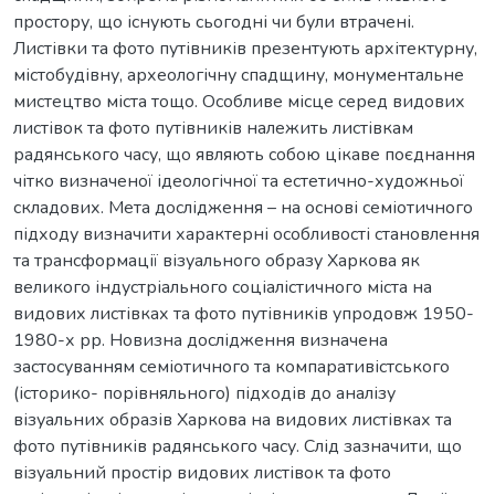
простору, що існують сьогодні чи були втрачені.
Листівки та фото путівників презентують архітектурну,
містобудівну, археологічну спадщину, монументальне
мистецтво міста тощо. Особливе місце серед видових
листівок та фото путівників належить листівкам
радянського часу, що являють собою цікаве поєднання
чітко визначеної ідеологічної та естетично-художньої
складових. Мета дослідження – на основі семіотичного
підходу визначити характерні особливості становлення
та трансформації візуального образу Харкова як
великого індустріального соціалістичного міста на
видових листівках та фото путівників упродовж 1950-
1980-х рр. Новизна дослідження визначена
застосуванням семіотичного та компаративістського
(історико- порівняльного) підходів до аналізу
візуальних образів Харкова на видових листівках та
фото путівників радянського часу. Слід зазначити, що
візуальний простір видових листівок та фото