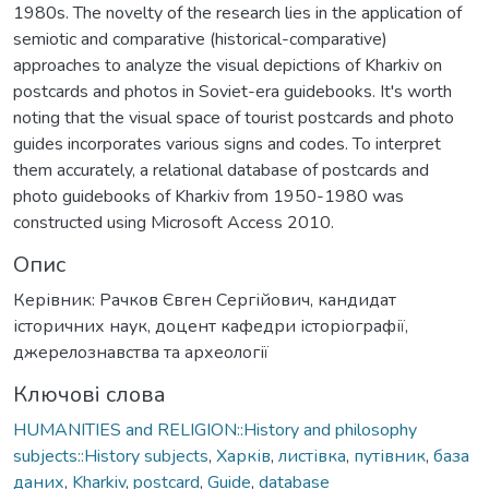
1980s. The novelty of the research lies in the application of
semiotic and comparative (historical-comparative)
approaches to analyze the visual depictions of Kharkiv on
postcards and photos in Soviet-era guidebooks. It's worth
noting that the visual space of tourist postcards and photo
guides incorporates various signs and codes. To interpret
them accurately, a relational database of postcards and
photo guidebooks of Kharkiv from 1950-1980 was
constructed using Microsoft Access 2010.
Опис
Керівник: Рачков Євген Сергійович, кандидат
історичних наук, доцент кафедри історіографії,
джерелознавства та археології
Ключові слова
HUMANITIES and RELIGION::History and philosophy
subjects::History subjects
,
Харків
,
листівка
,
путівник
,
база
даних
,
Kharkiv
,
postcard
,
Guide
,
database