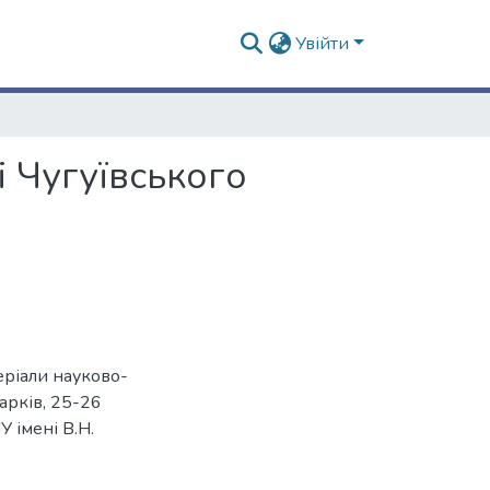
Увійти
і Чугуївського
еріали науково-
арків, 25-26
НУ імені В.Н.