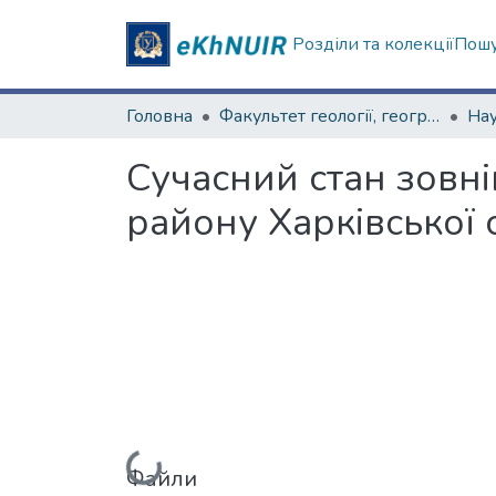
Розділи та колекції
Пошу
Головна
Факультет геології, географіії, рекреації і туризму
Сучасний стан зовні
району Харківської 
Вантажиться...
Файли