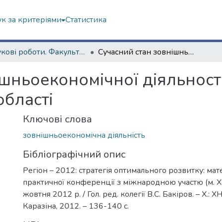
к за критеріями
Статистика
Наукові роботи. Факультет геології, географіії, рекреації і туризму
Сучасний стан зовнішньоекономічної діяльності Чугуївського району Харківської області
шньоекономічної діяльност
області
Ключові слова
зовнішньоекономічна діяльність
Бібліографічний опис
Регіон – 2012: стратегія оптимального розвитку: мат
практичної конференції з міжнародною участю (м. Х
жовтня 2012 р. / Гол. ред. колегії В.С. Бакіров. – Х.: Х
Каразіна, 2012. – 136-140 с.