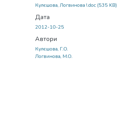
Кулєшова, Логвинова !.doc
(535 KB)
Дата
2012-10-25
Автори
Кулєшова, Г.О.
Логвинова, М.О.